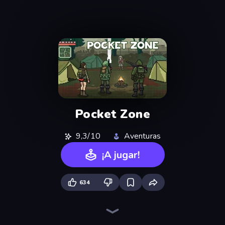
Pocket Zone
9,3/10
Aventuras
¡A jugar!
634