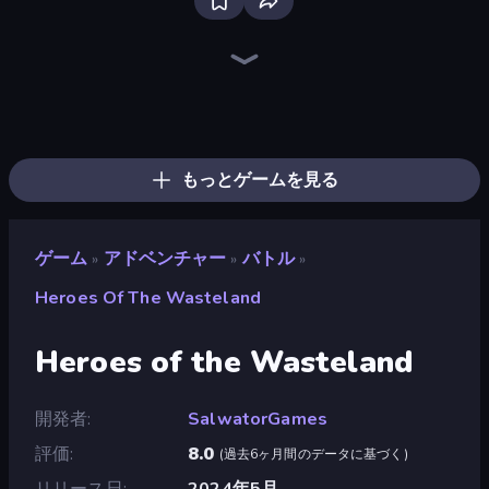
Dig out of Prison
The Cat in Yellow
Dead Land: Survival
Heroes Assemble
Magic World
Horror Tale
Legend of Hero
Pocket Zone
Chronicles of Slayer
Firestone – Idle Clicker Online RPG
Gothic Story RPG
Yukon: Family Adventure
Cup Heroes
Mirrorland
Escape From Mr.Meawing's Prison!
Schoolboy Escape: Runaway
Horror Tale 2: Samantha
Fleeing the Complex
もっとゲームを見る
ゲーム
アドベンチャー
バトル
»
»
»
Heroes Of The Wasteland
Heroes of the Wasteland
開発者
SalwatorGames
評価
8.0
(
過去6ヶ月間のデータに基づく
)
リリース日
2024年5月