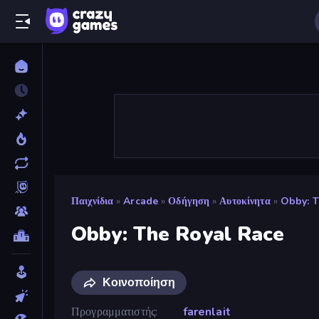
Παιχνίδια
»
Arcade
»
Οδήγηση
»
Αυτοκίνητα
»
Obby: T
Obby: The Royal Race
Κοινοποίηση
Προγραμματιστής
farenlait