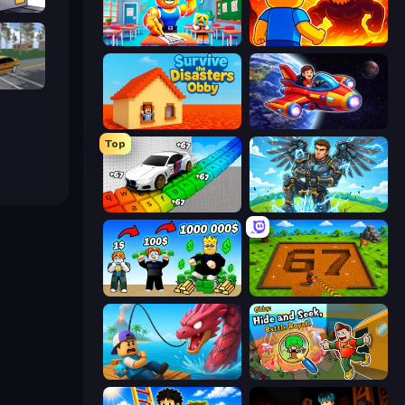
arts
Obby: Dumb or Genius IQ Test
Obby: Legendary Dragon
Obby: Car Crash Sandbox
Survive the Disasters: Obby
Obby Space Challenge: Starships
Top
Obby: Supercar Race on Keyboard
Obby: Pull a Sword
Obby Tycoon Build the City
Obby: Dig Brainrots
Fish It Now
Obby: Hide and Seek, Battle Royale