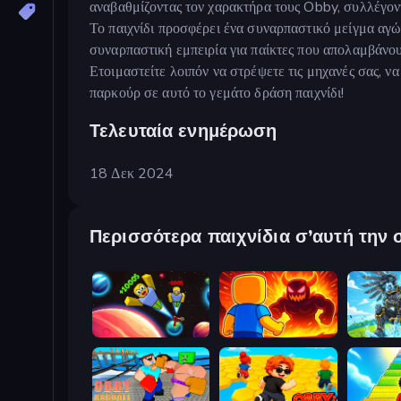
αναβαθμίζοντας τον χαρακτήρα τους Obby, συλλέγοντ
Το παιχνίδι προσφέρει ένα συναρπαστικό μείγμα αγώ
συναρπαστική εμπειρία για παίκτες που απολαμβάνουν
Ετοιμαστείτε λοιπόν να στρέψετε τις μηχανές σας, ν
παρκούρ σε αυτό το γεμάτο δράση παιχνίδι!
Τελευταία ενημέρωση
18 Δεκ 2024
Περισσότερα παιχνίδια σ’αυτή την 
Obby: +1 to Spaceflight Altitude
Obby: Legendary Dragon
Obby: Pu