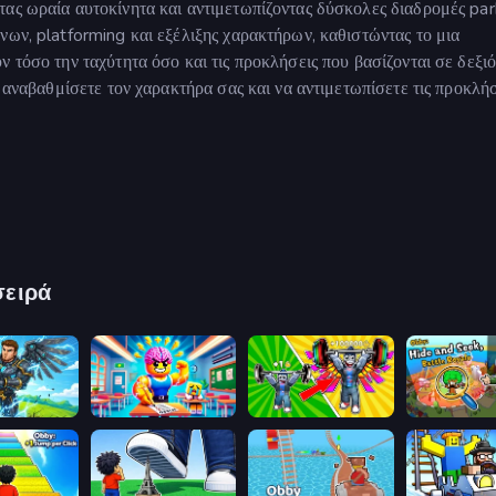
ας ωραία αυτοκίνητα και αντιμετωπίζοντας δύσκολες διαδρομές par
νων, platforming και εξέλιξης χαρακτήρων, καθιστώντας το μια
 τόσο την ταχύτητα όσο και τις προκλήσεις που βασίζονται σε δεξιό
α αναβαθμίσετε τον χαρακτήρα σας και να αντιμετωπίσετε τις προκλήσ
σειρά
ll a Sword
Obby: Dumb or Genius IQ Test
Obby: Gym Simulator, Escape