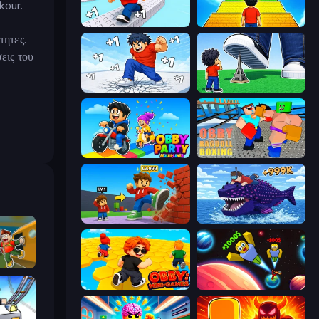
kour.
Speed per Click: Obby
Obby: +1 Jump per Click
τητες.
εις του
Break a Skyscraper
Obby: Click and Grow
Obby Party Multiplayer
Obby: Ragdoll Boxing
Obby: +1 Click Wall Breaker
Obby Fish Challenge: Ride
Obby: Hide and Seek, Battle Royale
Obby: Mini-Games
Obby: +1 to Spaceflight Altitude