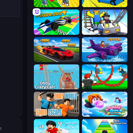
Obby: Gym Simulator, Escape
Cart Ride Danger Mount
Obby Car Challenge: Drive
Obby: Ride Carts
Obby: +1 Speed Car Escape
Obby Plane Power Challenge: Fly
Obby: Crazy Cart
Build a Rollercoaster: Simulator
Obby World: Squid Escape
Bubble Gum Simulator
ι