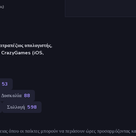
ες
)
ιτραπέζιος υπολογιστής,
γή CrazyGames (iOS,
53
Δυσκολία
88
Συλλογή
598
τειας όπου οι παίκτες μπορούν να περάσουν ώρες προσαρμόζοντας κα