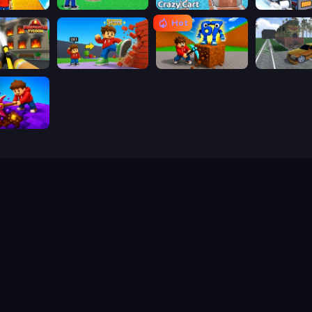
Obby: +1 Jump per Click
Obby: Click and Grow
Obby: Crazy Cart
Obby: Ride C
Hot
Obby: Firefighter Tycoon
Obby: +1 Click Wall Breaker
Obby: Break Rocks For Brainrots
ig Down