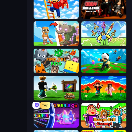
Ladder to Brainhot: Climb
Obby Challenge: Prison Run
Brainrot Evolution
Obby vs Brainrot
Find The Pets
Robby: Many Games
Dig and Descend: Obby Mine
The Lava Tsunami
Top
Meeland.io
Escape Evil Granny!