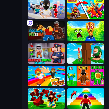
Mr. Dude: Online Multiverse Challenge
Battle of Knights: Robby and Dragons
Escape From Pizzeria
Save Memerots: Acid Lava lake
Barry's Prison Escape!
Steal Beanstalk for Brainrots
Obby: Parkour with Ragdoll
Obby Brainrot Merge
Robby Superhero
Obby Highest Jump Ever