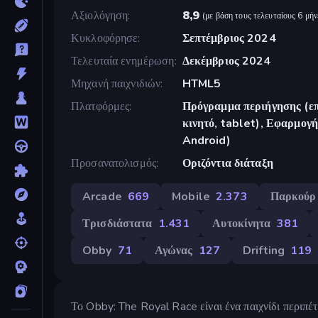
Αξιολόγηση
8,9
(
με βάση τους τελευταίους 6 μήν
Κυκλοφόρησε
Σεπτέμβριος 2024
Τελευταία ενημέρωση
Δεκέμβριος 2024
Μηχανή παιχνιδιών
HTML5
Πλατφόρμες
Πρόγραμμα περιήγησης (επ
κινητό, tablet), Εφαρμο
Android)
Προσανατολισμός
Οριζόντια διάταξη
Arcade
669
Mobile
2.373
Παρκούρ
Τρισδιάστατα
1.431
Αυτοκίνητα
381
Obby
71
Αγώνας
127
Drifting
119
Το Obby: The Royal Race είναι ένα παιχνίδι περιπέ