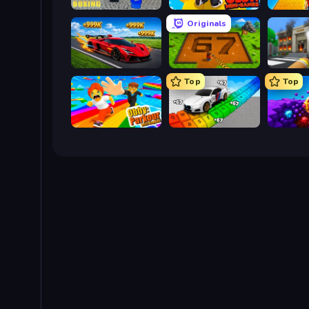
Obby: Ragdoll Boxing
Obby: Mini-Games
Originals
Obby: +1 Speed Car Escape
Obby: Dig Brainrots
Top
Top
Obby: Parkour with Ragdoll
Obby: Supercar Race on Keyboard
Obby: D