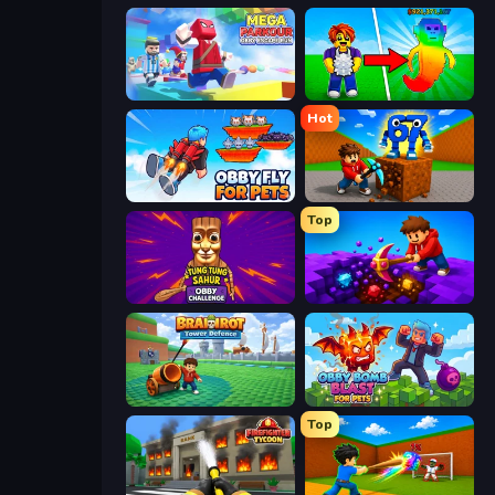
Mega Parkour: Obby Escape Run
Collect Brainrot Egg
Hot
Obby Fly For Pets
Obby: Break Rocks For Brainrots
Top
Tung Tung Sahur: Obby Challenge
Obby: Dig Down
Brainrot Tower Defence
Obby Bomb Blast For Pets
Top