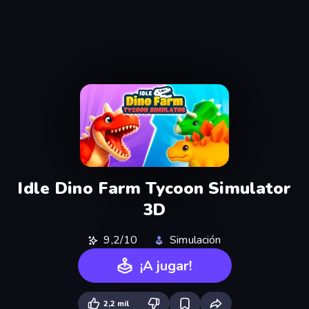
Idle Dino Farm Tycoon Simulator
3D
9,2/10
Simulación
¡A jugar!
2,2 mil