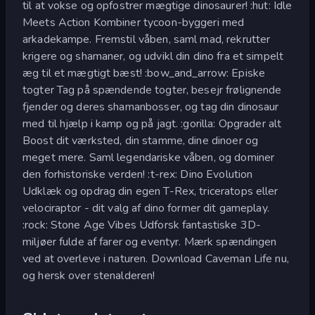
til at vokse og opfostrer mægtige dinosaurer! :hut: Idle
Meets Action Kombiner tycoon-byggeri med
arkadekampe. Fremstil våben, saml mad, rekrutter
krigere og shamaner, og udvikl din dino fra et simpelt
æg til et mægtigt bæst! :bow_and_arrow: Episke
togter Tag på spændende togter, besejr frølignende
fjender og deres shamanbosser, og tag din dinosaur
med til hjælp i kamp og på jagt. :gorilla: Opgrader alt
Boost dit værksted, din stamme, dine dinoer og
meget mere. Saml legendariske våben, og dominer
den forhistoriske verden! :t-rex: Dino Evolution
Udklæk og opdrag din egen T-Rex, triceratops eller
velociraptor - dit valg af dino former dit gameplay.
:rock: Stone Age Vibes Udforsk fantastiske 3D-
miljøer fulde af farer og eventyr. Mærk spændingen
ved at overleve i naturen. Download Caveman Life nu,
og hersk over stenalderen!