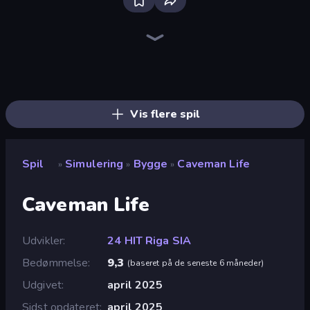
Bus Simulator: EVO
Prison Life
Hypermarket 3D
Trash Master
Donut Place
Candy Packing Store
Life Simulator: Road to Riches
Burger Life
My Perfect Farm
Store Manager
Driving School Simulator
Furniture Master: Idle Tycoon
Gym Boss
My Perfect Theme Park
Supermarket Simulator: Store Manager
Supermarket Simulator: Dream Store
Spa Empire
Shop Master 3D
Vis flere spil
Spil
Simulering
Bygge
Caveman Life
»
»
»
Caveman Life
Udvikler
24 HIT Riga SIA
Bedømmelse
9,3
(
baseret på de seneste 6 måneder
)
Udgivet
april 2025
Sidst opdateret
april 2025