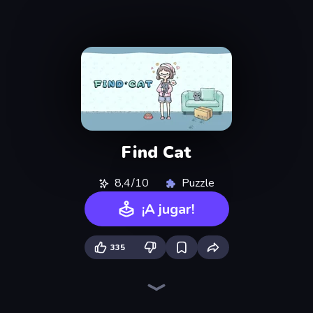
Find Cat
8,4/10
Puzzle
¡A jugar!
335