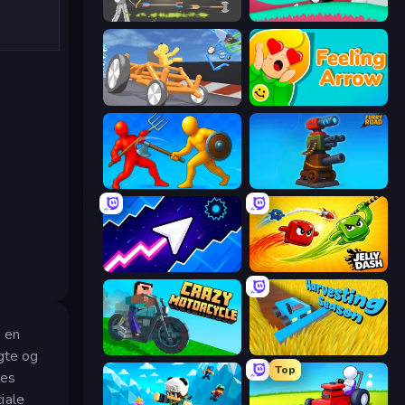
Ragdoll Archers
Merge & Construct
Draw Crash Race
Feeling Arrow
Epic Sword Battle! Fight in Arena
Furry Road
Space Waves
Jelly Dash
e en
Crazy Motorcycle
Harvesting Season
gte og
Top
res
ciale