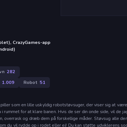
)
ablet), CrazyGames-app
ndroid)
wn
282
1.009
Robot
51
piller som en lille uskyldig robotstøvsuger, der viser sig at vær
 rummet for at klare banen. Hvis de ser din onde side, vil de ja
len, overrask og dræb dem på forskellige måder. Støvsug alle de
 om du vil rydde op i rodet eller ej! Du kan støtte udviklerens so