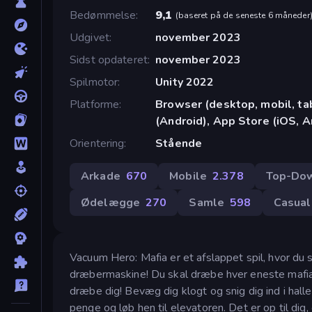
Bedømmelse
9,1
(
baseret på de seneste 6 måneder
Udgivet
november 2023
Sidst opdateret
november 2023
Spilmotor
Unity 2022
Platforme
Browser (desktop, mobil, t
(Android), App Store (iOS, A
Orientering
Stående
Arkade
670
Mobile
2.378
Top-Do
Ødelægge
270
Samle
598
Casual
Vacuum Hero: Mafia er et afslappet spil, hvor du s
dræbermaskine! Du skal dræbe hver eneste mafia i
dræbe dig! Bevæg dig klogt og snig dig ind i hal
penge og løb hen til elevatoren. Det er op til dig,