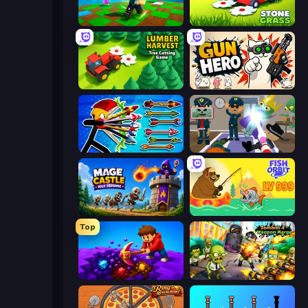
Robby: Many Games
Stone Grass: Mowing Simulator
Lumber Harvest: Tree Cutting Game
Gun Hero: Cat Survival
Archer Ragdoll Masters
Find The Alien
Mage Castle Idle Defense
Fish Orbit
Top
Obby: Dig Down
Zombies 4 Weapon Merge