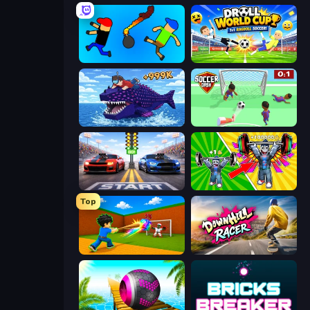
Mini-Caps: Bombs
Droll World Cup
Obby Fish Challenge: Ride
Soccer Dash
Street Racer 2
Obby: Gym Simulator, Escape
Top
Baseball For Brainrot
Downhill Racer