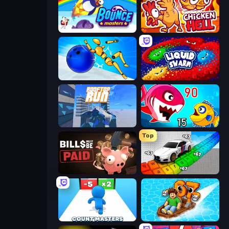
Bouncemasters
Chicken Hell
Playground Man! Ragdoll Show!
Liquid Swarm
Rooftop Run
Fish Eat Getting Big
Top
Bills Must Be Paid
Obby: Supercar Race on Keyboard
Count Masters: Stickman Games
Float for Brainrots