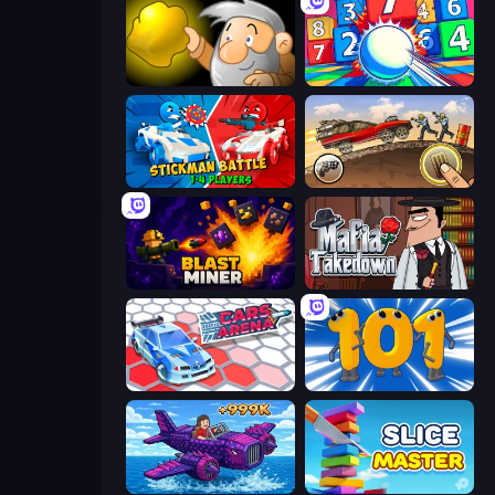
Gold Miner
Entropy
Stickman battle 1-4 Players
Earn to Die: Zombie Ride
Blast Miner
Mafia Takedown
Cars Arena
Numbers Arena
Obby Plane Power Challenge: Fly
Slice Master