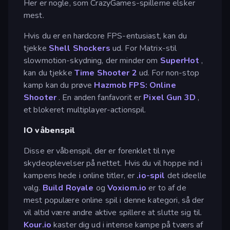
Her er nogle, som CrazyGames-spillerne elsker
mest.
Hvis du er en hardcore FPS-entusiast, kan du
tjekke
Shell Shockers
ud. For Matrix-stil
slowmotion-skydning, der minder om
SuperHot
,
kan du tjekke
Time Shooter 2
ud. For non-stop
kamp kan du prøve
Hazmob FPS: Online
Shooter
. En anden fanfavorit er
Pixel Gun 3D
,
et blokeret multiplayer-actionspil.
IO våbenspil
Disse er våbenspil, der er forenklet til nye
skydeoplevelser på nettet. Hvis du vil hoppe ind i
kampens hede i online titler, er
.io-spil
det ideelle
valg.
Build Royale
og
Voxiom.io
er to af de
mest populære online spil i denne kategori, så der
vil altid være andre aktive spillere at slutte sig til.
Kour.io
kaster dig ud i intense kampe på tværs af