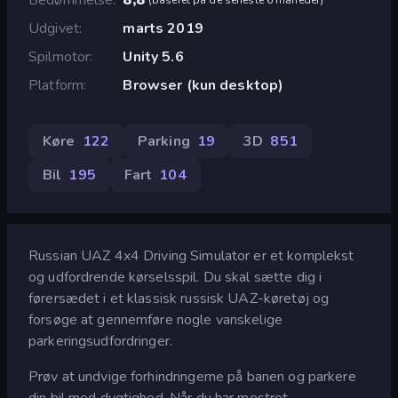
Udgivet
marts 2019
Spilmotor
Unity 5.6
Platform
Browser (kun desktop)
Køre
122
Parking
19
3D
851
Bil
195
Fart
104
Russian UAZ 4x4 Driving Simulator er et komplekst
og udfordrende kørselsspil. Du skal sætte dig i
førersædet i et klassisk russisk UAZ-køretøj og
forsøge at gennemføre nogle vanskelige
parkeringsudfordringer.
Prøv at undvige forhindringerne på banen og parkere
din bil med dygtighed. Når du har mestret