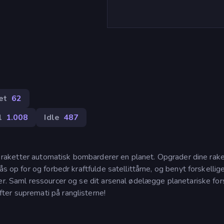
)
et
62
l
1.008
Idle
487
ine raketter automatisk bombarderer en planet. Opgrader dine rak
ås op for og forbedr kraftfulde satellittårne, og benyt forskellig
er. Saml ressourcer og se dit arsenal ødelægge planetariske for
ter supremati på ranglisterne!