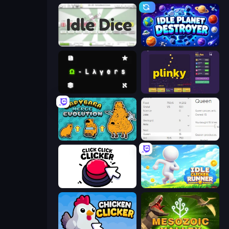
Idle Dice
Idle Planet Destroyer
Omega Layers
Plinky
Capybara Merge Evolution
Idle Ants
Click Click Clicker
Idle Clicker Runner