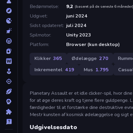
Bedømmelse
9,2
(
baseret på de seneste 6 måneder
Udgivet
juni 2024
Sidst opdateret
juli 2024
Spilmotor
Unity 2023
Platform
Browser (kun desktop)
Klikker
365
Ødelægge
270
Rumm
Inkrementel
419
Mus
1.795
Casua
Planetary Assault er et idle clicker-spil, hvor d
for at øge deres kraft og tjene flere guldpenge. L
færdigheder til at forstærke dine destruktive evn
Mestr kunsten af kosmisk ødelæggelse og sigt ef
Udgivelsesdato