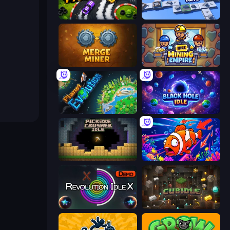
Drift Tycoon
Conveyor Idle
Merge Miner
Idle Mining Empire
Planet Evolution: Idle Clicker
Black Hole Idle
Pickaxe Crusher Idle
Fish Catch Idle
Revolution Idle X
Cubidle