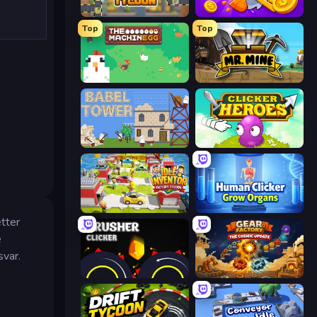
Leek Factory Tycoon
Farm Ring Idle
Top
Top
The MachinEGG
Mr. Mine
Babel Tower
Clicker Heroes
Idle Inventor
Human Clicker: Grow Organs
etter
e
svar.
Crusher Clicker
Gear Factory