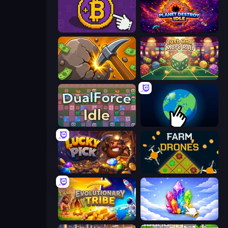
Money Maker
Planet Destroy Idle
Mine Clicker
Just One More Roll
DualForce Idle
Planet Clicker 2
Lucky Pick
Farm Drones
Evolutionary Tribe
Crystalia Idle Clicker