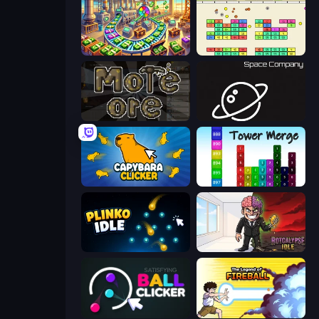
Money Factory: Tycoon Idle Game
Idle Breakout
More Ore
Space Company
Capybara Clicker
Tower Merge
Plinko Idle
Rotcalypse: Idle Incremental
Satisfying Ball Clicker
Legend Of Fireball