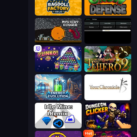
Ragdoll Factory Idle
Grow Defense
Mystery Digger
Evolve
PLINKO!
Incremental Epic Hero 2
Energy Evolution
Your Chronicle
Idle Mine: Remix
Dungeon Clicker
Hot