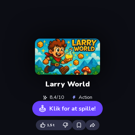
Larry World
8,4/10
Action
Klik for at spille!
1,5 t