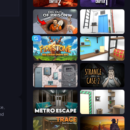
Laqueus Escape 2: Chapter II
Laqueus Escape: Chapter I
Dig out of Prison
Elevator Room Escape
Firestone – Idle Clicker Online RPG
Game Cafe Escape
Cube Stories: Escape
Escape Room: Strange Case 2
ke,
Metro Escape
Machine Room Escape
nd