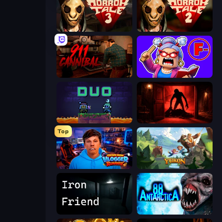
Horror Tale 3: The Witch
Horror Tale 2: Samantha
911: Cannibal
Escape From School: Angry Teacher!
Duo
Doors Castle
Top
Escape from Vlogger: Runaway
Yukon: Family Adventure
Iron Friend
Antarctica 88