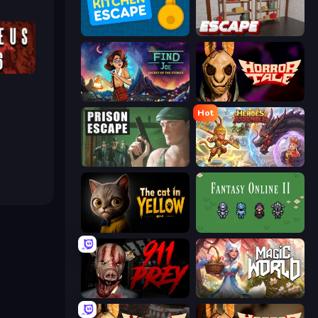
Daily Kitchen Escape
Kitchen Escape
Laqueus Escape: Chapter VI
Find Joe: Secret of The Stones
Horror Tale
Hot
Prison Escape
Heroes Assemble
The Cat in Yellow
Fantasy Online 2
911: Prey
Magic World