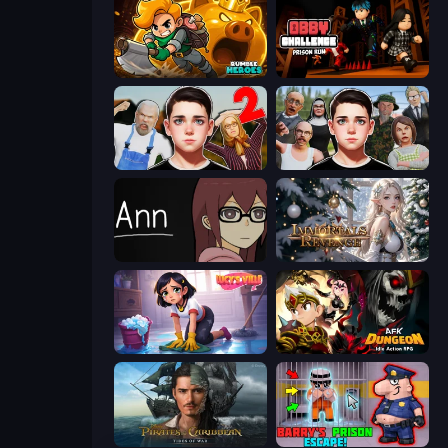
Rumble Heroes
Obby Challenge: Prison Run
Schoolboy Escape 2
Schoolboy Escape: Runaway
Ann
Immortals Revenge
Lucy’s Ville
AFK Dungeon: Idle Action RPG
Pirates of the Caribbean: ToW
Barry's Prison Escape!