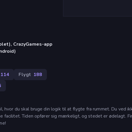
)
ablet), CrazyGames-app
ndroid)
114
Flygt
188
6
, hvor du skal bruge din logik til at flygte fra rummet. Du ved ik
 facilitet. Tiden opfører sig mærkeligt, og stedet er ødelagt. Fi
ne!