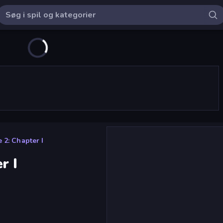
 2: Chapter I
r I