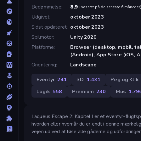
Bedømmelse
8,9
(
baseret på de seneste 6 måneder
Udgivet
oktober 2023
Sidst opdateret
oktober 2023
Spilmotor
Unity 2020
Platforme
Browser (desktop, mobil, t
(Android), App Store (iOS, A
Orientering
Landscape
Eventyr
241
3D
1.431
Peg og Klik
Logik
558
Premium
230
Mus
1.79
Laqueus Escape 2: Kapitel I er et eventyr-flugtspil
hvordan eller hvornår du er endt i denne mærkelige
vejen ud ved at løse alle gåderne og udfordringer