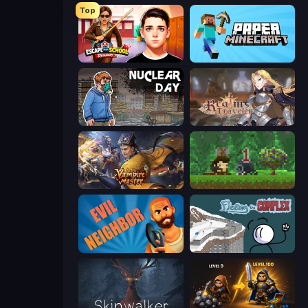
Top
Escape from School: Runaway
Paper Minecraft
Nuclear Day
Realm Traveler
Vampire Master
Aground
Evil Neighbor
Fleeing the Complex