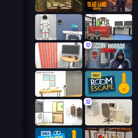
TRACE
Dead Land: Survival
Space Museum Escape
Video Studio Escape
Computer Office Escape
Scary Horror Escape Room
Design House Escape
Daily Room Escape
Puzzle Room Escape
House Escape: Office