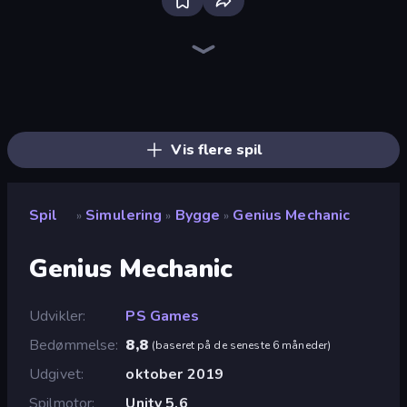
Bus Simulator: EVO
Driving School Simulator
Sandbox City
Bad Cat Prankster
Retro Garage
Grow A Garden | Growden.io
Truck Simulator: European Roads
Mother Life Simulator: Prank
High School Teacher Simulator
Life Simulator: Road to Riches
Bartender The Right Mix
Supermarket Simulator: Store Manager
Cat and Granny
Hypermarket 3D
Toonle
Sprunki
Shop Master 3D
Supermarket Simulator: Dream Store
Vis flere spil
Spil
Simulering
Bygge
Genius Mechanic
»
»
»
Genius Mechanic
Udvikler
PS Games
Bedømmelse
8,8
(
baseret på de seneste 6 måneder
)
Udgivet
oktober 2019
Spilmotor
Unity 5.6