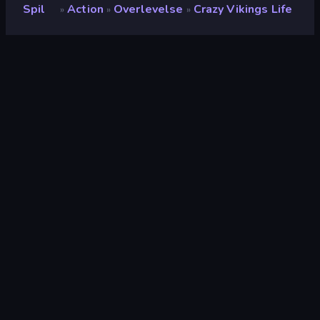
Spil
Action
Overlevelse
Crazy Vikings Life
»
»
»
Crazy Vikings Life
Udvikler
ArtEast Games
Bedømmelse
9,3
(
baseret på de seneste 6 måneder
)
Sidst opdateret
juli 2025
Spilmotor
HTML5
Platforme
Browser (desktop, mobil,
tablet), CrazyGames-app
(Android)
Orientering
Liggende / Stående
Action
438
Mobile
2.348
3D
850
Bygge
131
Båd
13
Krig
86