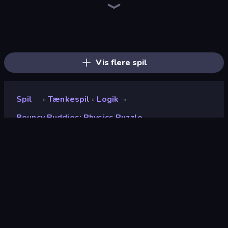
Piles of Mahjong
Screw Out: Bolts and Nuts
Piece of Cake: Merge and Bake
Arrow Escape
Skydom
Doodle Smash
Line Driver
Yarn Fever! Unravel Puzzle
Arrow Escape: Puzzle
Detective IQ 3
Match Masters
Mahjongg Solitaire
Pixel Blast
Nonogram Square
Knock Your Mind
Skydom: Reforged
Goods Triple Match 3D
Tap 3D Wood Block Away
Vis flere spil
Spil
Tænkespil
Logik
»
»
»
Bouncy Buddies: Physics Puzzle
Bouncy Buddies: Physics
Puzzle
Bedømmelse
8,6
(
baseret på de seneste 6 måneder
)
Udgivet
oktober 2024
Sidst opdateret
januar 2025