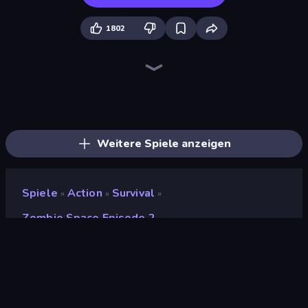
1802
Zombie Hunters Online
Survev.io
EvoWars.io
Throw a Lucky Block
BattleDudes.io
Knife.io
Copter.io
EvoWorld.io (FlyOrDie.io)
Brainrot Arena Online
WarCall.io
MiniGiants.io
Diep.io
Chompers.io
BrutalMania.io (Brutal Mania)
Stickman Epic
Stabfish.io
Playground
Last Play: Ragdoll Sandbox
Weitere Spiele anzeigen
Spiele
Action
Survival
»
»
»
Zombie Space Episode 2
Zombie Space Episode 2
Entwickler
Playgama