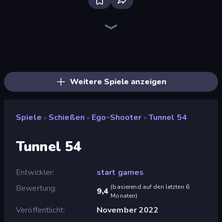
Bloxd.io
Ragdoll Archers
EvoWars.io
Piece of Cake: Merge and Bake
Veck.io
Traffic Rider
Racing Limits
Mahjongg Solitaire
Screw Out: Bolts and Nuts
Words of Wonders
Piles of Mahjong
Designville: Merge & Design
Space Waves
Miniblox
SkillWarz
Stickman Clash
Fortzone Battle Royale
Arrow Escape
Weitere Spiele anzeigen
Spiele
Schießen
Ego-Shooter
Tunnel 54
»
»
»
Tunnel 54
Entwickler
start games
Bewertung
(
basierend auf den letzten 6
9,4
Monaten
)
Veröffentlicht
November 2022