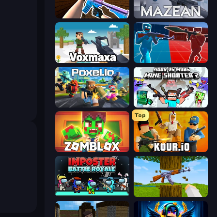
KS Z
Mazean
Voxmaxa
Battle of the Soldiers: Red vs Blue
Poxel.io
Mine Shooter 2: Noob vs Mobs
Top
Zomblox
Kour.io
Imposter Battle Royale
Mine Shooter 3D