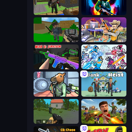
Block Pixel Gun Apocalypse 3
Block Contra: Clutch Strike
Crazy Pixel Apocalypse
Casino Robbery
War V: Survivor
Space Wars Battleground
Bank Robbery
Bank Heist
WorldZ
Redcoats.io