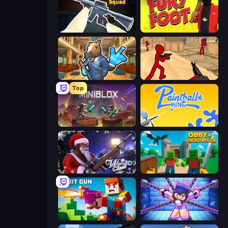
CS: Chaos Squad
Fury Foot
Bank Robbery 2
Stickman Counter Terror Strike
Top
Miniblox
Paintball King
Winter Clash 3D
Obby & Dead River
Bit Gun.io
Mini Mine