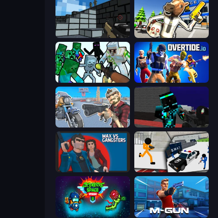
Pixel Gun 3D
Bank Robbery: Escape
Mine Shooter: Save Your World
Overtide.io
Shoot and Drive
Pixel Wars of Hero
Max vs Gangsters
Stickman Prison: Counter Assault
Zombie Space Episode 2
Muscle Gun.IO