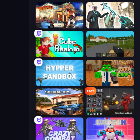
Vegas Clash 3D
Skibidi Toilets: Infection
CubeRealm.io
ZombieCraft.io
Hypper Sandbox
Trap Craft 2
Hot
Special Ops: GO
Last Play: Ragdoll Sandbox