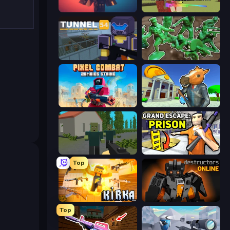
Pixel Warfare
Voxiom.io
Tunnel 54
Soldiers - Capture and Control!
Pixel Combat: Zombies Strike
Bank Robbery 3
ShooterZ
Grand Escape: Prison
Top
Kirka.io
Destructors Online
Top