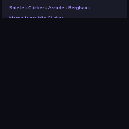
Spiele
Clicker
Arcade
Bergbau
»
»
»
»
Merge Mine: Idle Clicker
Merge Mine: Idle Clicker
Entwickler
NaMiPlay
Bewertung
(
basierend auf den letzten 6
9,4
Monaten
)
Veröffentlicht
März 2023
Letzte Aktualisierung
März 2023
Spiel-Engine
Unity 2022
Plattformen
Browser (Desktop,
Mobilgerät, Tablet),
CrazyGames App (Android),
App Store (Android)