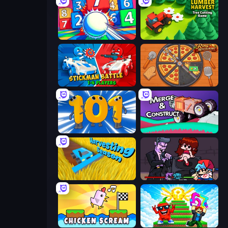
Entropy
Lumber Harvest: Tree Cutting Game
Stickman battle 1-4 Players
Ring Restaurant
Numbers Arena
Merge & Construct
Harvesting Season
Friday Night Funkin'
Chicken Scream
Run and Jump for Brainrot