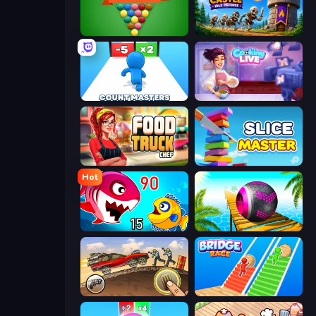
Pool Bubbles
Mage Castle Idle Defense
Count Masters: Stickman Games
Cooking Live
Food Truck Chef™: A Fun Cooking Game
Slice Master
Hot
Fish Eat Getting Big
Rolling Balls Sea Race
Earn to Die: Zombie Ride
Bridge Race