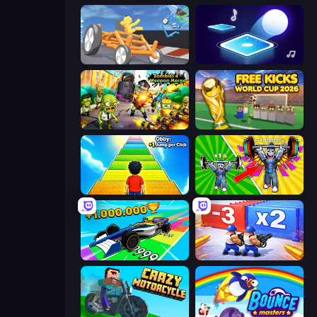
Draw Crash Race
Tile Jumper 3D
Zombies 4 Weapon Merge
Free Kicks World Cup 2026
Obby: +1 Jump per Click
Obby: Gym Simulator, Escape
Obby Car Challenge: Drive
Battle Brigade