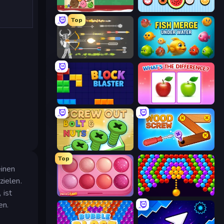
Fruit Merge: Juicy Drop Game
Merge Fruits
Top
Ragdoll Archers
Fish Merge - Under Water
Block Blaster
What's The Difference?
Screw Out: Bolts and Nuts
Wood Screw: Bolts Puzzle
Top
einen
zielen.
 ist
Piece of Cake: Merge and Bake
Bubble Story
en.