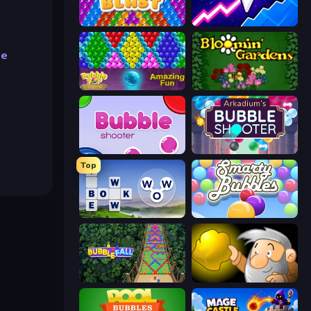
Bubble Blast
Space Waves
le
Bubble Pop Legend
Blooming Gardens
Bubble Shooter
Arkadium's Bubble Shooter
Top
Words of Wonders
Smarty Bubbles
Bubble Fall
Gold Miner