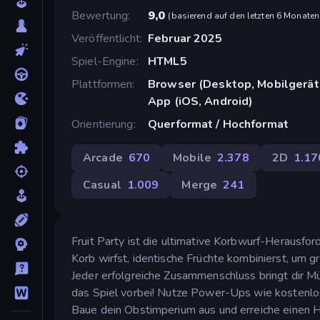
Bewertung
9,0
(
basierend auf den letzten 6 Monaten
Veröffentlicht
Februar 2025
Spiel-Engine
HTML5
Plattformen
Browser (Desktop, Mobilgerät
App (iOS, Android)
Orientierung
Querformat / Hochformat
Arcade
670
Mobile
2.378
2D
1.17
Casual
1.009
Merge
241
Fruit Party ist die ultimative Korbwurf-Herausfor
Korb wirfst, identische Früchte kombinierst, um g
Jeder erfolgreiche Zusammenschluss bringt dir Mü
das Spiel vorbei! Nutze Power-Ups wie kostenlos
Baue dein Obstimperium aus und erreiche einen H