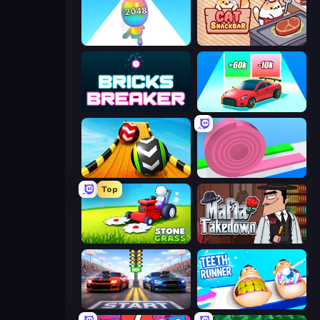
Man Runner 2048
Cat Snack Bar
Bricks Breaker
Upgrade the Supercar 3D
Sky Balls 3D
Layers Roll
Top
Stone Grass: Mowing Simulator
Mafia Takedown
Street Racer 2
Teeth Runner