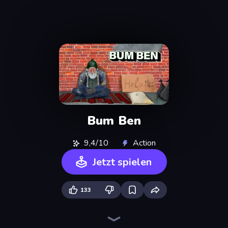
Bum Ben
9,4/10
Action
Jetzt spielen
133