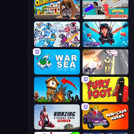
I Am Quadrober!
House of Hazards
Space Wars Battleground
Fortzone Battle Royale
War Sea
Super Crime Steel War Hero
Noob Fuse
Fury Foot
Amazing Strange Rope Police
Mini-Caps: Arena