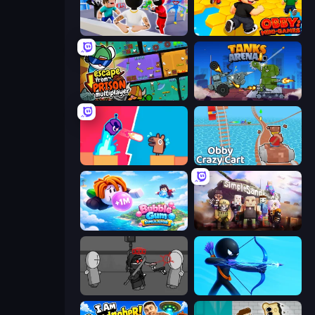
Mr. Dude: Online Multiverse Challenge
Obby: Mini-Games
Escape From Prison Multiplayer
Tanks Arena io: Craft & Combat
Boom Slingers ReBoom
Obby: Crazy Cart
Bubble Gum Simulator
Simple Sandbox 3
Madness Project Nexus
Archers Random