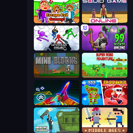
Escape Evil Granny!
Squid Game Online
Stickman Project
99 Nächte im Wald
Mine Blocks
Super Robo - Adventure
Surf GO Parkour
Plants vs Brain Zombies
Getaway Shootout
Castle Wars: Middle Ages