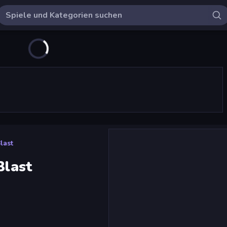
last
Blast