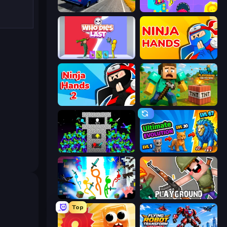
Deadly Descent
No Pain No Gain - Ragdoll Sandbox
Who Dies Last?
Ninja Hands
Ninja Hands 2
Voxel Playground: Ragdoll Noob
Stick Epic Fighter
Ultimate Evolution
Stickman Epic
Playground
Top