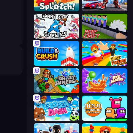
Splotch!
Flying Robot Transform Car Games
Funny City: Gopniks
Trap Craft
Build and Crush
Obby: Parkour with Ragdoll
Crazy Miners
Dye Hard
Goober Dash
Ninja Parkour Multiplayer