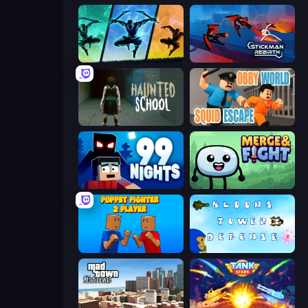
Shadow Ninja Revenge
Stickman Rebirth
Haunted School
Obby World: Squid Escape
99 Nights (Bloxd.io)
Merge & Fight
Puppet Fighter 2 Player
Bloons Tower Defense 3