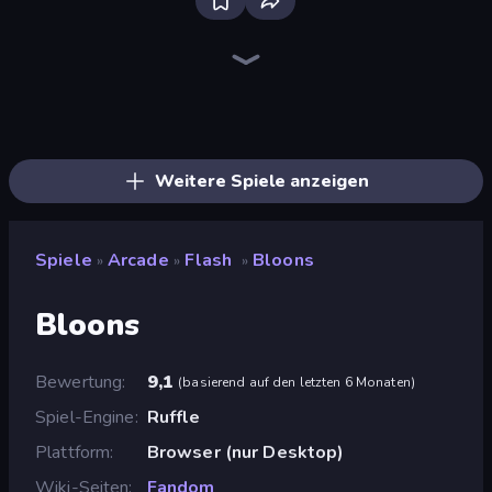
Bloxd.io
Ragdoll Archers
EvoWars.io
Piece of Cake: Merge and Bake
Veck.io
Traffic Rider
Racing Limits
Mahjongg Solitaire
Screw Out: Bolts and Nuts
Words of Wonders
Piles of Mahjong
Designville: Merge & Design
Space Waves
Miniblox
SkillWarz
Stickman Clash
Fortzone Battle Royale
Arrow Escape
Weitere Spiele anzeigen
Spiele
Arcade
Flash
Bloons
»
»
»
Bloons
Bewertung
9,1
(
basierend auf den letzten 6 Monaten
)
Spiel-Engine
Ruffle
Plattform
Browser (nur Desktop)
Wiki-Seiten
Fandom