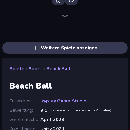
Bloxd.io
Ragdoll Archers
EvoWars.io
Piece of Cake: Merge and Bake
Veck.io
Racing Limits
Traffic Rider
Mahjongg Solitaire
Screw Out: Bolts and Nuts
Words of Wonders
Piles of Mahjong
Designville: Merge & Design
Miniblox
Space Waves
Stickman Clash
SkillWarz
Fortzone Battle Royale
Arrow Escape
Weitere Spiele anzeigen
Spiele
Sport
Beach Ball
»
»
Beach Ball
Entwickler
Izyplay Game Studio
Bewertung
9,1
(
basierend auf den letzten 6 Monaten
)
Veröffentlicht
April 2023
Spiel-Engine
Unity 2021