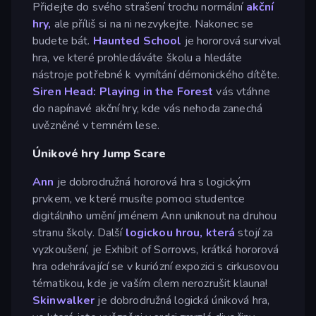
Přidejte do svého strašení trochu normální
akční
hry,
ale příliš si na ni nezvykejte. Nakonec se
budete bát.
Haunted School
je hororová survival
hra, ve které prohledáváte školu a hledáte
nástroje potřebné k vymítání démonického dítěte.
Siren Head: Playing in the Forest
vás vtáhne
do napínavé akční hry, kde vás nehoda zanechá
uvězněné v temném lese.
Únikové hry Jump Scare
Ann
je dobrodružná hororová hra s logickým
prvkem, ve které musíte pomoci studentce
digitálního umění jménem Ann uniknout na druhou
stranu školy. Další
logickou hrou, která
stojí za
vyzkoušení, je Exhibit of Sorrows, krátká hororová
hra odehrávající se v kuriózní expozici s cirkusovou
tématikou, kde je vaším cílem nerozrušit klauna!
Skinwalker
je dobrodružná logická úniková hra,