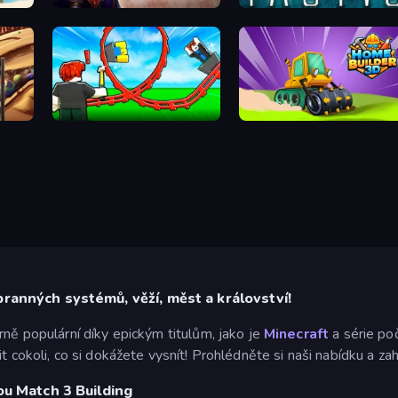
WinterCraft: Survival in the Forest
Stronghold Dude
Xeno Tactic
Build a Rollercoaster: Simulator
Home Builder 3D
branných systémů, věží, měst a království!
rně populární díky epickým titulům, jako je
Minecraft
a série po
t cokoli, co si dokážete vysnít! Prohlédněte si naši nabídku a za
rou Match 3 Building