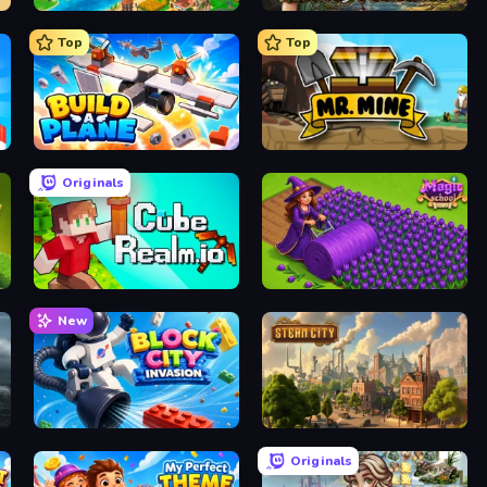
Empire City
MatchVentures
Top
Top
Build A Plane
Mr. Mine
Originals
CubeRealm.io
Magic School
New
Block City Invasion
Steam City
Originals