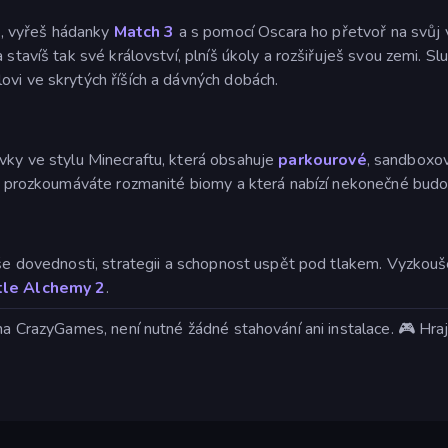
e
, vyřeš hádanky
Match 3
a s pomocí Oscara ho přetvoř na svůj
 stavíš tak své království, plníš úkoly a rozšiřuješ svou zemi. Sl
ovi ve skrytých říších a dávných dobách.
rvky ve stylu Minecraftu, která obsahuje
parkourové
, sandboxov
 a prozkoumáváte rozmanité biomy a která nabízí nekonečné budov
aše dovednosti, strategii a schopnost uspět pod tlakem. Vyzkouše
tle Alchemy 2
.
 na CrazyGames, není nutné žádné stahování ani instalace. 🎮 Hra