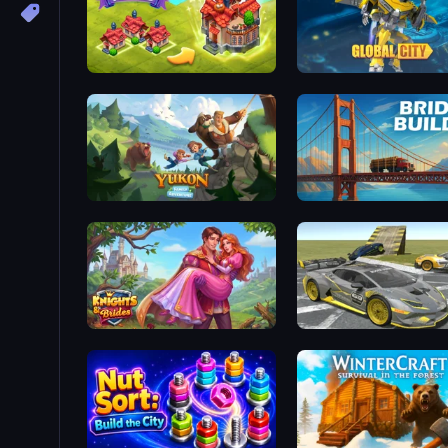
Merge World
Global City
Yukon: Family Adventure
Bridge Builder
Knights & Brides
Wrong Way