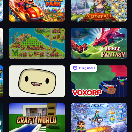
My Perfect Theme Park
Runefall
City Idle
Merge Fantasy
Originals
SuperWEIRD
Voxorp