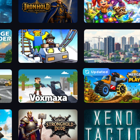
Ironhold: Pixel Kingdoms
Diamant: Sky Stories Match 3
Obby: Ride Carts
SuperCity 3D
Updated
Voxmaxa
Merge and Play