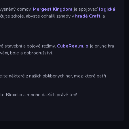
 vysněný domov.
Mergest Kingdom
je spojovací
logická
učujte zdroje, abyste odhalili záhady v
hradě Craft
, a
é stavební a bojové režimy.
CubeRealm.io
je online hra
ání, boje a dobrodružství.
jte některé z našich oblíbených her, mezi které patří
jte Bloxd.io a mnoho dalších právě teď!