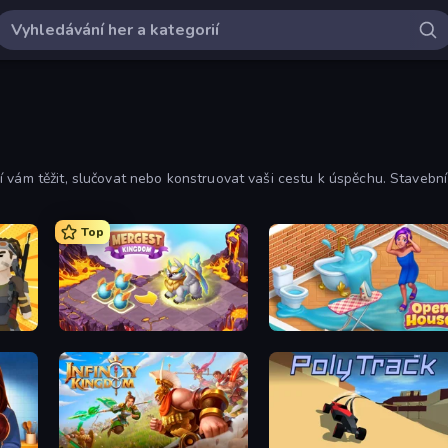
 vám těžit, slučovat nebo konstruovat vaši cestu k úspěchu. Stavební
Top
Mergest Kingdom
Open House