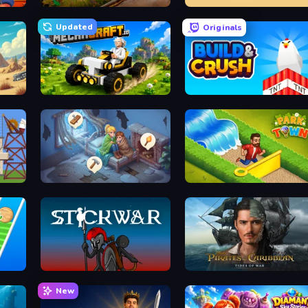
Infinity Kingdom
PolyTrack
Updated
Originals
Mechacraft.io
Build and Crush
Merge Haven
Park Town
Stick War
Pirates of the Caribbean: ToW
New