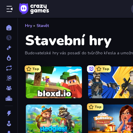
Hry
»
Stavět
Stavební hry
Budovatelské hry vás posadí do tvůrčího křesla a umožní
Top
Top
Bloxd.io
BuildNow GG
Top