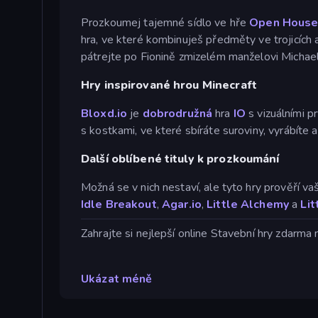
Prozkoumej tajemné sídlo ve hře
Open Hous
hra, ve které kombinuješ předměty ve trojicích a
pátrejte po Fionině zmizelém manželovi Michael
Hry inspirované hrou Minecraft
Bloxd.io
je
dobrodružná
hra
IO
s vizuálními p
s kostkami, ve které sbíráte suroviny, vyrábíte
Další oblíbené tituly k prozkoumání
Možná se v nich nestaví, ale tyto hry prověří v
Idle Breakout
,
Agar.io
,
Little Alchemy
a
Lit
Zahrajte si nejlepší online Stavební hry zdarma
Ukázat méně