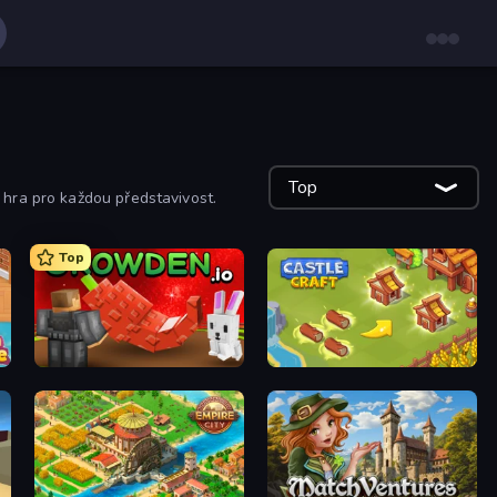
Top
 hra pro každou představivost.
Top
Grow A Garden | Growden.io
Castle Craft