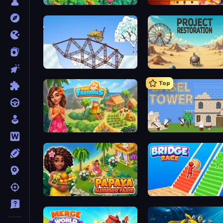
Hedgies
Solitaire Home Story
Railway Bridge
Project Restoration
Top
The Farmers
Babel Tower
Papaya Summer Farm
Bridge Race