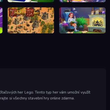
Craft World
Frost Land - Snow Survival
Feudal Wars
Halloween Merge
čítačových her Lego. Tento typ her vám umožní využít
hrajte si všechny stavební hry online zdarma.