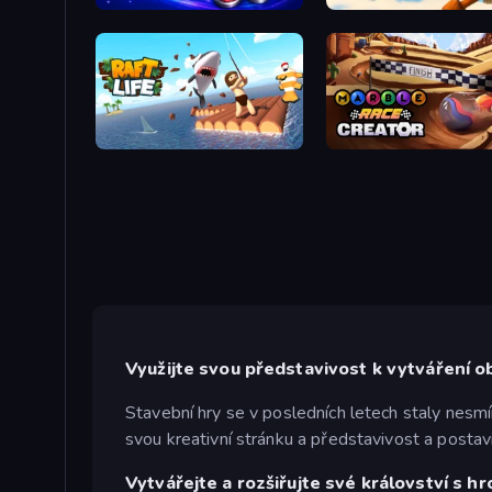
Nut Sort: Build the City
Raft Life
Marble Race Creator
Využijte svou představivost k vytváření o
Stavební hry se v posledních letech staly nesmí
svou kreativní stránku a představivost a postavi
Vytvářejte a rozšiřujte své království s h