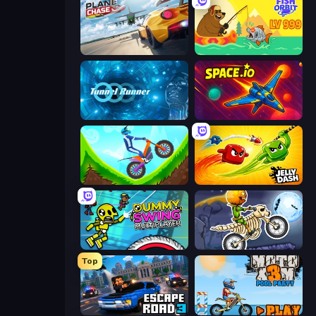
Plane Chase
Fish Orbit
Tunnel Runner
Space.io
Hill Climb on Moto Bike
Jelly Dash
Crazy Dummy Swing Multiplayer
Moto X3M 6: Spooky Land
Top
Escape Road 3
Moto X3M 5: Pool Party