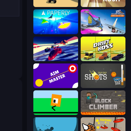
PolyTrack
Jet Rush
Paperly: Paper Plane Adventure
Base Jump Wing Suit Flying
Hyperspace Racers 3
Drift Boss
Aim Master
Tap-Tap Shots
Oh, flip!
Block Climber