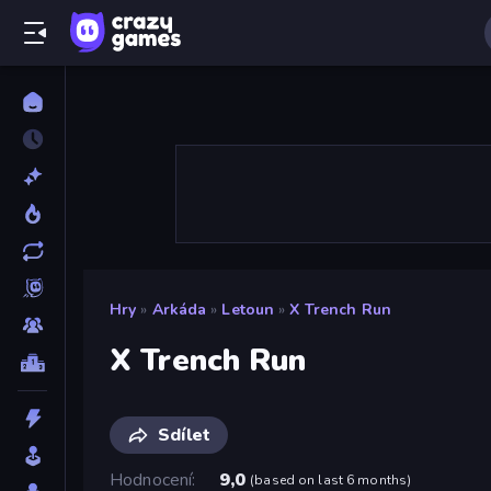
Hry
»
Arkáda
»
Letoun
»
X Trench Run
X Trench Run
Sdílet
Hodnocení
9,0
(
based on last 6 months
)