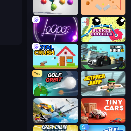
Pendulum Master
Basket-Ball
Looper
Bucket Crusher
Total Crush
Escape Road 2
Top
Golf Orbit
Jetpack Jump
Jump Into The Plane
Tiny Cars