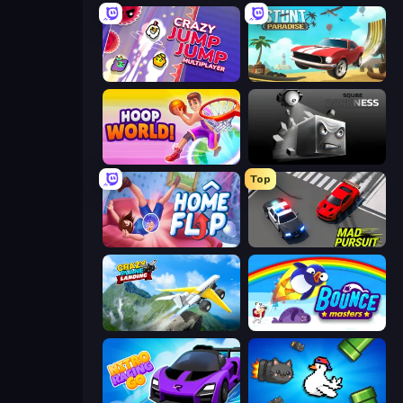
Crazy Jump Jump Multiplayer
Stunt Paradise
Hoop World 3D
Sqube Darkness
Top
Home Flip
Mad Pursuit
Crazy Plane Landing
Bouncemasters