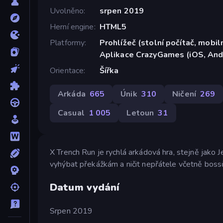
Uvolněno
srpen 2019
Herní engine
HTML5
Platformy
Prohlížeč (stolní počítač, mobiln
Aplikace CrazyGames (iOS, And
Orientace
Šířka
Arkáda
665
Únik
310
Ničení
269
Casual
1 005
Letoun
31
X Trench Run je rychlá arkádová hra, stejně jako 
vyhýbat překážkám a ničit nepřátele včetně boss
Datum vydání
Srpen 2019