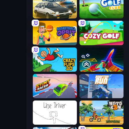
Crazy Chase - Car Chase Simulator
Mini Golf Club
Basketball Orbit
Cozy Golf
Crazy Flips 3D
Surf GO Parkour
Stunt Racer
Rooftop Run
Line Driver
Moto X3M