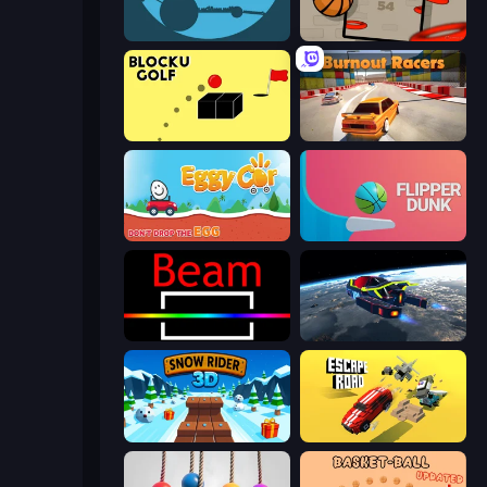
circloO
Flappy Dunk
Bounce Blocku Golf
Burnout Racers
Eggy Car
Flipper Dunk 3D
Beam
Flying Wings HoverCraft
Snow Rider 3D
Escape Road