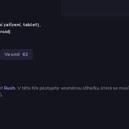
í zařízení, tablet),
roid)
Vesmír
62
Jet
Rush.
V této hře pilotujete vesmírnou stíhačku, která se musí
ů.