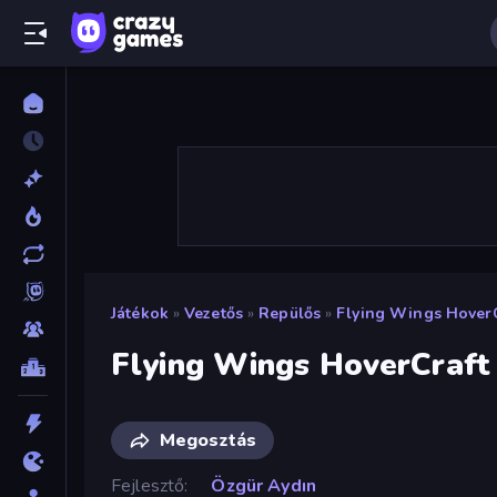
Játékok
»
Vezetős
»
Repülős
»
Flying Wings HoverC
Flying Wings HoverCraft
Megosztás
Fejlesztő
Özgür Aydın