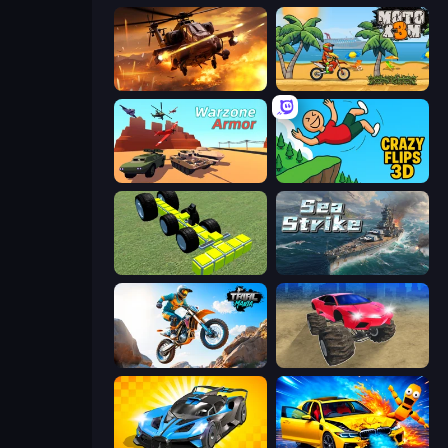
Heli Military Base
Moto X3M
Warzone Armor
Crazy Flips 3D
Genius Mechanic
Sea Strike
Trial Mania
Monster Cars: Ultimate Simulator