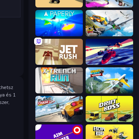
PolyTrack
Base Jump Wing Suit Flying
Paperly: Paper Plane Adventure
Jump Into The Plane
Jet Rush
Hyperspace Racers 3
thetsz
X Trench Run
Crazy Plane Landing
ya és 1
szer,
Plane Chase
Drift Boss