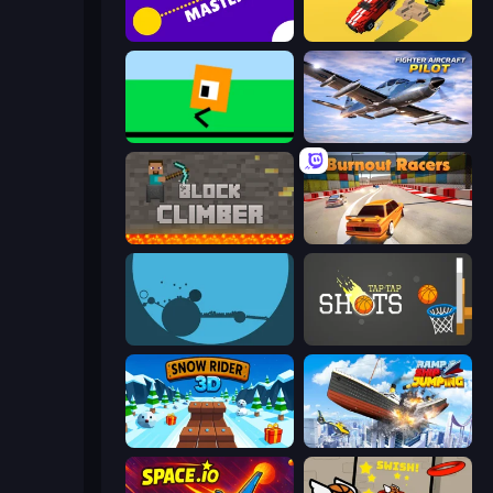
Aim Master
Escape Road
Oh, flip!
Fighter Aircraft Pilot
Block Climber
Burnout Racers
circloO
Tap-Tap Shots
Snow Rider 3D
Ship Ramp Jumping