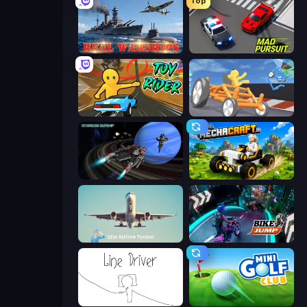
Top
Real Warships
Mad Pursuit
Toy Rider
Draw Crash Race
Starbase Gunship
Mechacraft.io
Idle Airline Tycoon
Bike Jump
Line Driver
Mini Golf Club