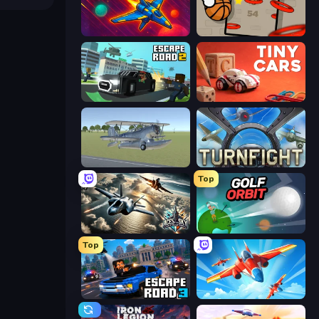
Space.io
Flappy Dunk
Escape Road 2
Tiny Cars
3D Flight Simulator
Turnfight
Top
Aces of the Sky: Epic Dogfights
Golf Orbit
Top
Escape Road 3
Pilot Royale: Battlegrounds