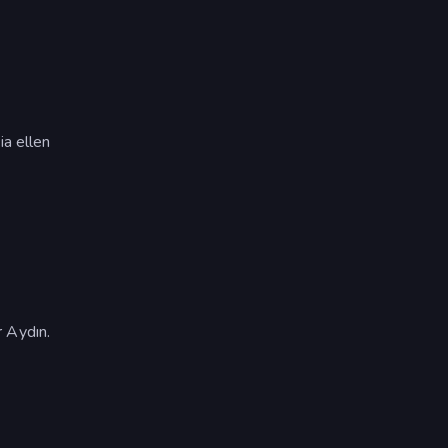
ia ellen
k
 Aydın.