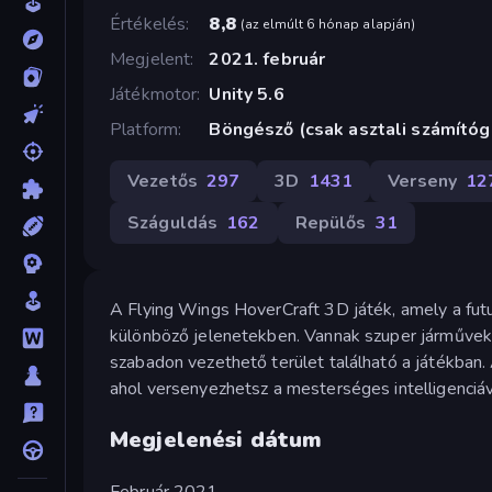
Értékelés
8,8
(
az elmúlt 6 hónap alapján
)
Megjelent
2021. február
Játékmotor
Unity 5.6
Platform
Böngésző (csak asztali számító
Vezetős
297
3D
1431
Verseny
12
Száguldás
162
Repülős
31
A Flying Wings HoverCraft 3D játék, amely a futu
különböző jelenetekben. Vannak szuper járművek
szabadon vezethető terület található a játékban. 
ahol versenyezhetsz a mesterséges intelligenciáv
Megjelenési dátum
Február 2021