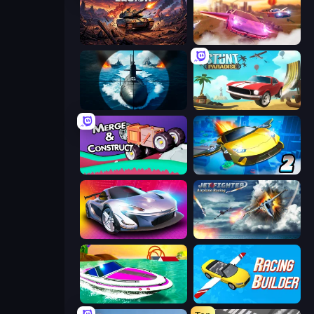
Iron Legion
Ultimate Flying Car
Ships Battlefield 3D
Stunt Paradise
Merge & Construct
Ultimate Flying Car 2
Grand Cyber City
Jet Fighter Airplane Racing
Jet Boat Racing
Racing Builder