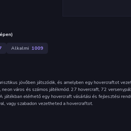
gépen)
7
Alkalmi
1009
risztikus jövőben játszódik, és amelyben egy hovercraftot veze
, neon város és számos játékmód. 27 hovercraft, 72 versenypál
A játékban elérhető egy hovercraft vásárlási és fejlesztési rend
al, vagy szabadon vezetheted a hovercraftot.