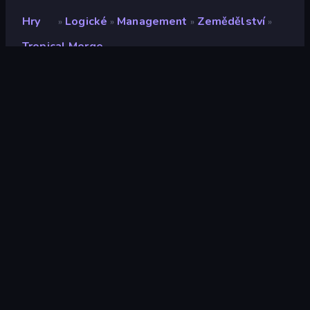
Hry
Logické
Management
Zemědělství
»
»
»
»
Tropical Merge
Tropical Merge
Vývojář
Vanuplay Innovations Inc
Hodnocení
8,3
(
based on last 6 months
)
Uvolněno
listopad 2021
Naposledy aktualizováno
srpen 2026
Herní engine
Externally hosted
(iframe)
Platformy
Prohlížeč (stolní počítač,
mobilní zařízení, tablet),
App Store (iOS,
Android)