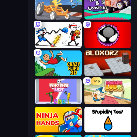
Draw Crash Race
Merge & Construct
Doodle Smash
Splatmans
Crazy Flips 3D
Bloxorz
Top
Who Dies Last?
Sweety Ludo
Ninja Hands
Stupidity Test