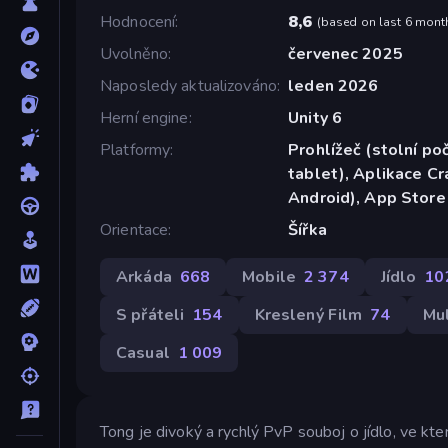
Hodnocení
8,6
(
based on last 6 mont
Uvolněno
červenec 2025
Naposledy aktualizováno
leden 2026
Herní engine
Unity 6
Platformy
Prohlížeč (stolní poč
tablet), Aplikace C
Android), App Store
Orientace
Šířka
Arkáda
668
Mobile
2 374
Jídlo
10
S přáteli
154
Kreslený Film
74
Mul
Casual
1 009
Tong je divoký a rychlý PvP souboj o jídlo, ve kt