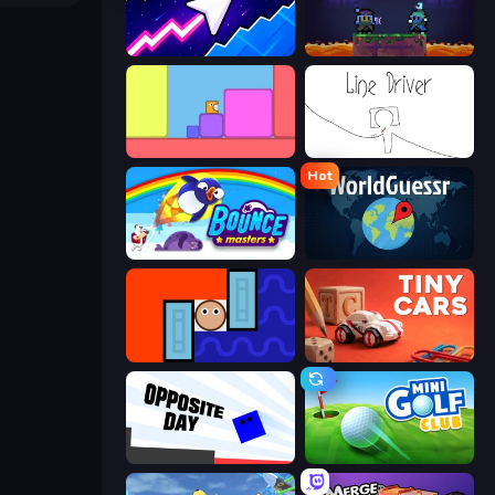
Space Waves
Duo
Level EATEN!
Line Driver
Hot
Bouncemasters
WorldGuessr Free GeoGuessr
Lava and Aqua
Tiny Cars
Opposite Day
Mini Golf Club