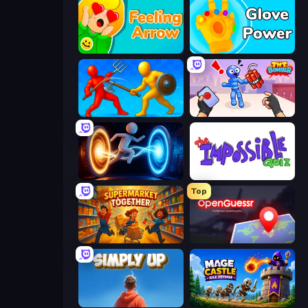
Feeling Arrow
Glove Power
Epic Sword Battle! Fight in Arena
TNT Bomber
Portal Escape
The Impossible Quiz
Top
Supermarket Together
OpenGuessr - Geo Guessing
SimplyUp.io
Mage Castle Idle Defense