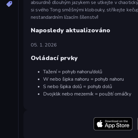
absurdně dlouhým jazykem se utkejte v chaotickýc
si svého Tong směšnými klobouky, stříkejte keču
nestandardním lízacím šílenství!
Naposledy aktualizováno
05. 1. 2026
Ovládací prvky
Tažení = pohyb nahoru/dolů
W nebo šipka nahoru = pohyb nahoru
S nebo šipka dolů = pohyb dolů
Dvojklik nebo mezerník = použití omáčky