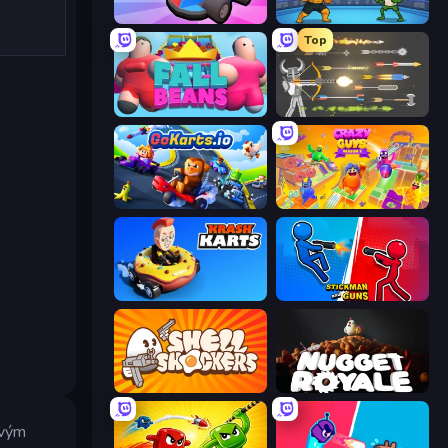
Smash Karts
Clash of Memes
Top
Fall Beans
Ragdoll Archers
GoKarts.io
Crazy Guys
Krash Karts
Stickman and Guns
Shell Shockers
Nugget Royale
svým