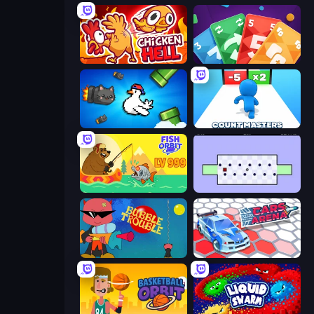
Chicken Hell
Foono Online Multiplayer
Honk
Count Masters: Stickman Games
Fish Orbit
World's Hardest Game
Bubble Trouble
Cars Arena