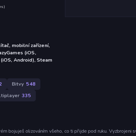
hs
)
ítač, mobilní zařízení,
razyGames (iOS,
 (iOS, Android), Steam
2
Bitvy
548
tiplayer
335
erém bojuješ olizováním všeho, co ti přijde pod ruku. Vyzbrojeni 