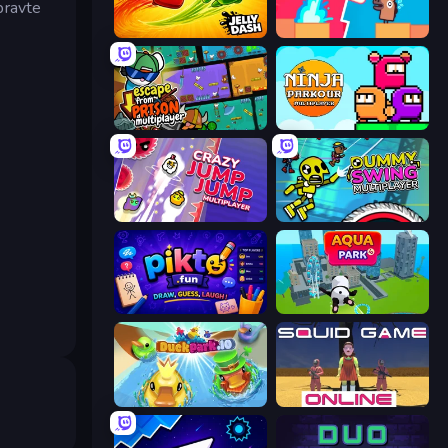
pravte
Jelly Dash
Boom Slingers ReBoom
Escape From Prison Multiplayer
Ninja Parkour Multiplayer
Crazy Jump Jump Multiplayer
Crazy Dummy Swing Multiplayer
Pikto.fun
Aquapark.io
DuckPark.io
Squid Game Online