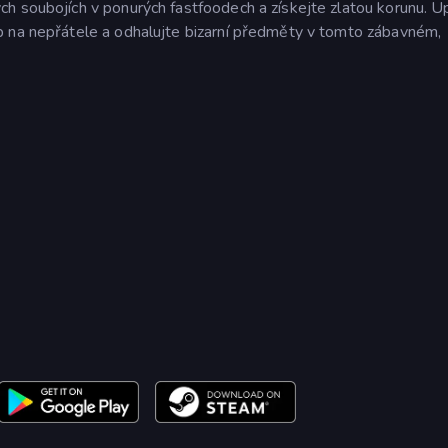
h soubojích v ponurých fastfoodech a získejte zlatou korunu. U
p na nepřátele a odhalujte bizarní předměty v tomto zábavném,