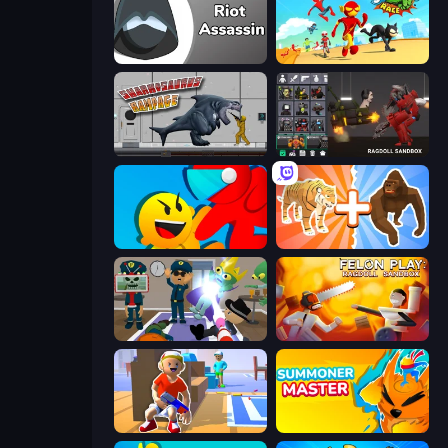
Riot Assassin
Superhero Race!
Sharkosaurus Rampage
Last Play: Ragdoll Sandbox
Riot Escape
Animal DNA Run
Find The Alien
Felon Play: Ragdoll Sandbox
Blaster Pranks
Summoner Master