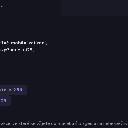
hs
)
ítač, mobilní zařízení,
razyGames (iOS,
stole
256
009
h akce, ve které se vžijete do role elitního agenta na nebezpečný