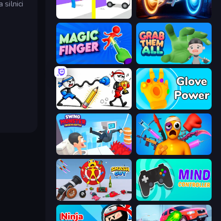
silnici
Rescue Throw
Portal Escape
Magic Finger 3D
Grab Them All
Doodle Smash
Glove Power
Swing Monster: Decisive Battle
Fun Ragdoll Challenge!
Smash Guy: Ragdoll Punch Hero
Mind Controller