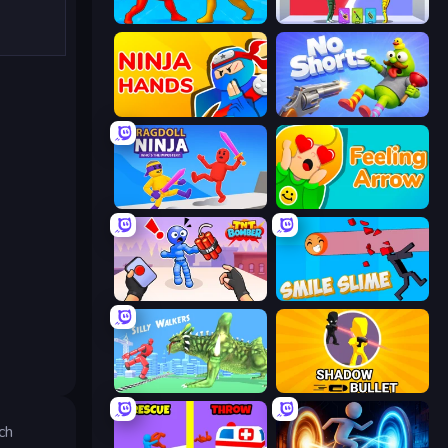
Epic Sword Battle! Fight in Arena
Who Dies Last?
Ninja Hands
No Shorts
Ragdoll Ninja: Imposter Hero
Feeling Arrow
TNT Bomber
Smile Slime
Silly Walkers
Shadow Bullet
ch