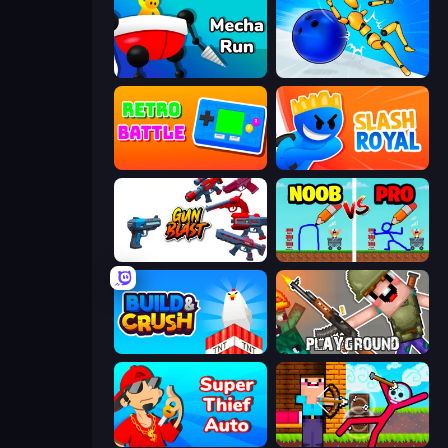
Mecha Run
Playground Man! Ragdoll Show!
Retro Battle
Slash Royal
Gun Blast
DOP Noob: Draw to Save
Build and Crush
Playground
Super Thief Auto
Noob Archer vs Stickman Zombie