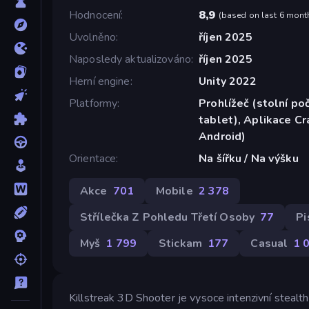
Hodnocení
8,9
(
based on last 6 mont
Uvolněno
říjen 2025
Naposledy aktualizováno
říjen 2025
Herní engine
Unity 2022
Platformy
Prohlížeč (stolní poč
tablet), Aplikace C
Android)
Orientace
Na šířku / Na výšku
Akce
701
Mobile
2 378
Střílečka Z Pohledu Třetí Osoby
77
Pi
Myš
1 799
Stickam
177
Casual
1 
Killstreak 3D Shooter je vysoce intenzivní stealt