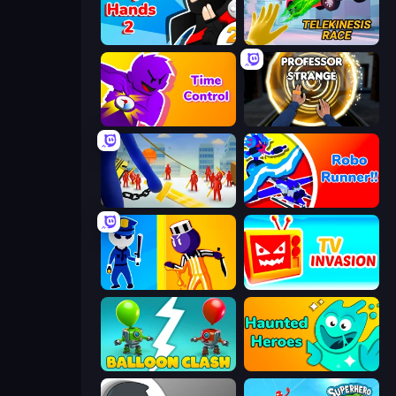
Ninja Hands 2
Telekinesis Race 3D
Time Control!
Professor Strange
Slasher
Robo Runner
Jailbreak: Hide or Attack!
TV Invasion
Balloon Clash
Haunted Heroes