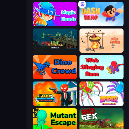
Magic Hands
Dash Hero
Lime Playground Sandbox
Kick Loser
Dino Crowd
Web Slinging Race
Mafia Business Empire: Thief Escape
Spider Evolution: Runner Game