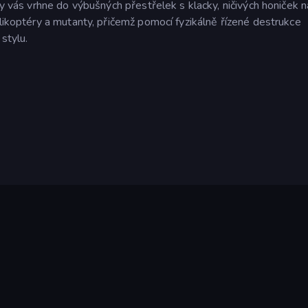
y vás vrhne do výbušných přestřelek s klacky, ničivých honiček na 
elikoptéry a mutanty, přičemž pomocí fyzikálně řízené destrukce
stylu.