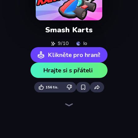
Smash Karts
9/10
Io
Klikněte pro hraní!
Hrajte si s přáteli
156 tis.