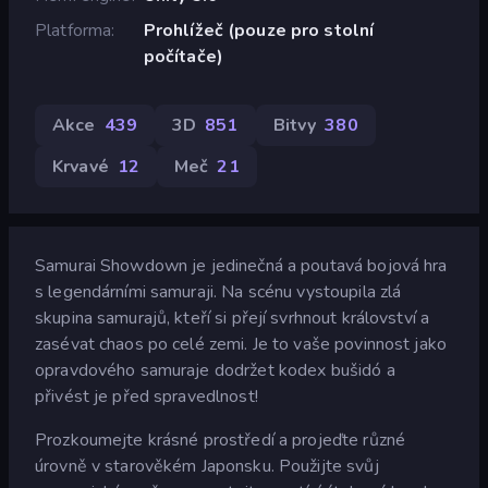
Platforma
Prohlížeč (pouze pro stolní
počítače)
Akce
439
3D
851
Bitvy
380
Krvavé
12
Meč
21
Samurai Showdown je jedinečná a poutavá bojová hra
s legendárními samuraji. Na scénu vystoupila zlá
skupina samurajů, kteří si přejí svrhnout království a
zasévat chaos po celé zemi. Je to vaše povinnost jako
opravdového samuraje dodržet kodex bušidó a
přivést je před spravedlnost!
Prozkoumejte krásné prostředí a projeďte různé
úrovně v starověkém Japonsku. Použijte svůj