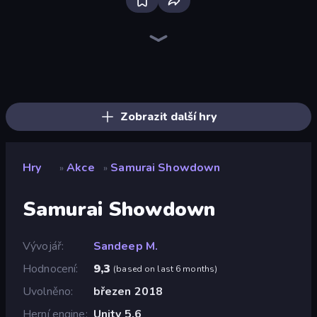
Bloxd.io
Ragdoll Archers
EvoWars.io
Veck.io
Piece of Cake: Merge and Bake
Racing Limits
Traffic Rider
Mahjongg Solitaire
Screw Out: Bolts and Nuts
Words of Wonders
Piles of Mahjong
Designville: Merge & Design
Miniblox
Space Waves
Stickman Clash
SkillWarz
Fortzone Battle Royale
Arrow Escape
Zobrazit další hry
Hry
Akce
Samurai Showdown
»
»
Samurai Showdown
Vývojář
Sandeep M.
Hodnocení
9,3
(
based on last 6 months
)
Uvolněno
březen 2018
Herní engine
Unity 5.6