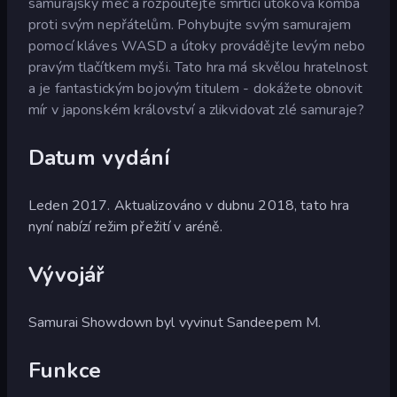
samurajský meč a rozpoutejte smrtící útoková komba
proti svým nepřátelům. Pohybujte svým samurajem
pomocí kláves WASD a útoky provádějte levým nebo
pravým tlačítkem myši. Tato hra má skvělou hratelnost
a je fantastickým bojovým titulem - dokážete obnovit
mír v japonském království a zlikvidovat zlé samuraje?
Datum vydání
Leden 2017. Aktualizováno v dubnu 2018, tato hra
nyní nabízí režim přežití v aréně.
Vývojář
Samurai Showdown byl vyvinut Sandeepem M.
Funkce