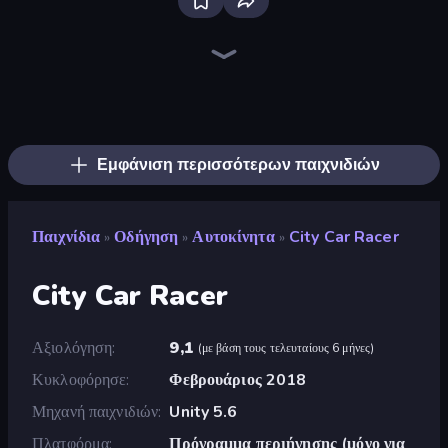
Bloxd.io
Ragdoll Archers
EvoWars.io
Piece of Cake: Merge and Bake
Veck.io
Traffic Rider
Racing Limits
Mahjongg Solitaire
Screw Out: Bolts and Nuts
Words of Wonders
Piles of Mahjong
Designville: Merge & Design
Space Waves
Miniblox
SkillWarz
Stickman Clash
Fortzone Battle Royale
Arrow Escape
Εμφάνιση περισσότερων παιχνιδιών
Παιχνίδια
Οδήγηση
Αυτοκίνητα
City Car Racer
»
»
»
City Car Racer
Αξιολόγηση
9,1
(
με βάση τους τελευταίους 6 μήνες
)
Κυκλοφόρησε
Φεβρουάριος 2018
Μηχανή παιχνιδιών
Unity 5.6
Πλατφόρμα
Πρόγραμμα περιήγησης (μόνο για