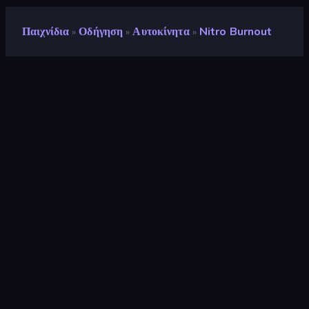
Παιχνίδια
Οδήγηση
Αυτοκίνητα
Nitro Burnout
»
»
»
Nitro Burnout
Προγραμματιστής
Lucky Try
Αξιολόγηση
8,2
(
με βάση τους τελευταίους 6 μήνες
)
Κυκλοφόρησε
Ιούλιος 2025
Τελευταία ενημέρωση
Αύγουστος 2025
Μηχανή παιχνιδιών
Unity 6
Πλατφόρμες
Πρόγραμμα περιήγησης
(επιτραπέζιος υπολογιστής,
κινητό, tablet), Εφαρμογή
CrazyGames (iOS, Android),
App Store (Android)
Προσανατολισμός
Οριζόντια διάταξη