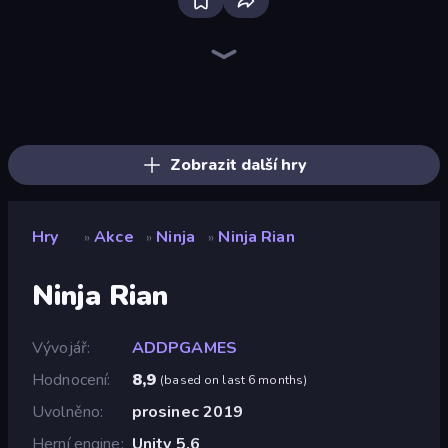
Bloxd.io
Ragdoll Archers
EvoWars.io
Piece of Cake: Merge and Bake
Veck.io
Traffic Rider
Racing Limits
Mahjongg Solitaire
Screw Out: Bolts and Nuts
Words of Wonders
Piles of Mahjong
Designville: Merge & Design
Space Waves
Miniblox
SkillWarz
Stickman Clash
Fortzone Battle Royale
Arrow Escape
Zobrazit další hry
Hry
Akce
Ninja
Ninja Rian
»
»
»
Ninja Rian
Vývojář
ADDPGAMES
Hodnocení
8,9
(
based on last 6 months
)
Uvolněno
prosinec 2019
Herní engine
Unity 5.6