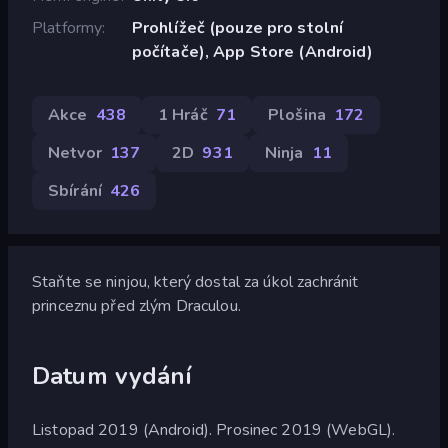
Platformy
Prohlížeč (pouze pro stolní
počítače), App Store (Android)
Akce
438
1 Hráč
71
Plošina
172
Netvor
137
2D
931
Ninja
11
Sbírání
426
Staňte se ninjou, který dostal za úkol zachránit
princeznu před zlým Draculou.
Datum vydání
Listopad 2019 (Android). Prosinec 2019 (WebGL).