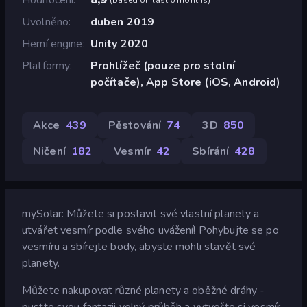
Uvolněno
duben 2019
Herní engine
Unity 2020
Platformy
Prohlížeč (pouze pro stolní
počítače), App Store (iOS, Android)
Akce
439
Pěstování
74
3D
850
Ničení
182
Vesmír
42
Sbírání
428
mySolar: Můžete si postavit své vlastní planety a
utvářet vesmír podle svého uvážení! Pohybujte se po
vesmíru a sbírejte body, abyste mohli stavět své
planety.
Můžete nakupovat různé planety a oběžné dráhy -
pusťte svou fantazii volný průběh a vytvořte si vesmír