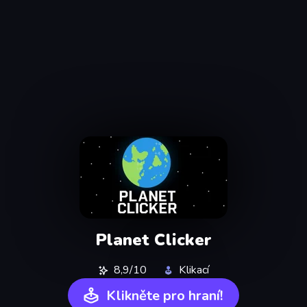
Planet Clicker
8,9/10
Klikací
Klikněte pro hraní!