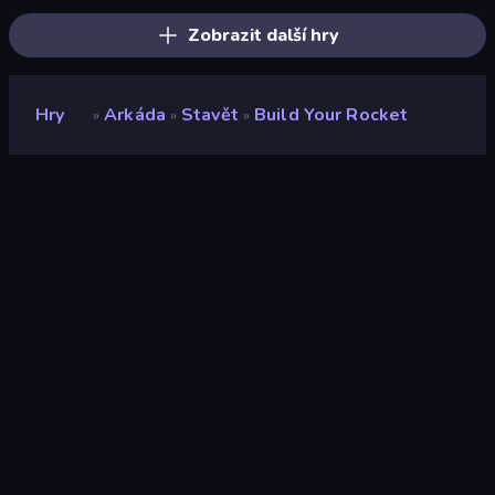
Zobrazit další hry
Hry
Arkáda
Stavět
Build Your Rocket
»
»
»
Build your Rocket
Vývojář
👏 Clap 👏 Clap Games
Hodnocení
8,9
(
based on last 6 months
)
Uvolněno
duben 2023
Naposledy aktualizováno
únor 2026
Herní engine
Unity 6
Platformy
Prohlížeč (stolní počítač,
mobilní zařízení, tablet),
Aplikace CrazyGames
(Android), App Store