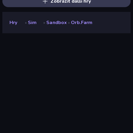
Zobrazit další hry
Hry
Sim
Sandbox
Orb.Farm
»
»
»
Orb.Farm
Hodnocení
9,0
(
based on last 6 months
)
Uvolněno
březen 2021
Herní engine
HTML5
Platformy
Prohlížeč (stolní počítač, mobilní
zařízení, tablet), Aplikace
CrazyGames (iOS, Android)
Orientace
Šířka
Sim
308
Sandbox
23
Pixel
210