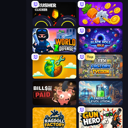
Crusher Clicker
Farm Ring Idle
World Z Defense - Zombie Defense
Black Hole Idle
Top
Land Explorers: Merge & Build
Leek Factory Tycoon
Bills Must Be Paid
Energy Evolution