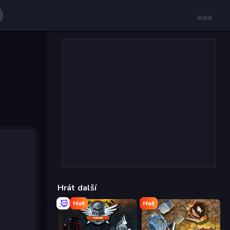
Hrát další
Hot
Hot