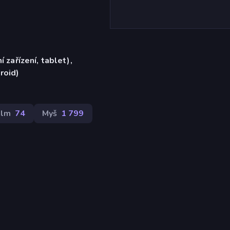
í zařízení, tablet),
roid)
ilm
74
Myš
1 799