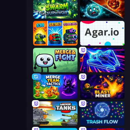
Swarm Survivor
PlanetCrush 2
Pumpkin Defense: Merge Cannon
Agar.io
Merge & Fight
Stellar Swarm
Merge Team Tactics
Blast Miner
Merge Master Tanks: Tank Wars
Trash Flow