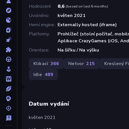
Hodnocení
8,6
(
based on last 6 months
)
Uvolněno
květen 2021
Herní engine
Externally hosted (iframe)
Platformy
Prohlížeč (stolní počítač, mobiln
Aplikace CrazyGames (iOS, And
Orientace
Na šířku / Na výšku
Klikací
366
Netvor
215
Kreslený F
Idle
489
Datum vydání
květen 2021