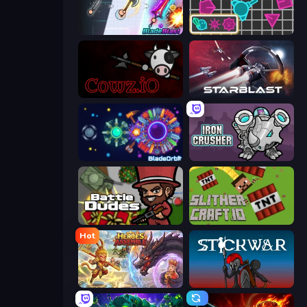
BladeBlast.io
Shape Shooter 3
cowz.io
StarBlast
BladeOrbit.io
Iron Crusher
BattleDudes.io
SlitherCraft.io
Hot
Heroes Assemble
Stick War