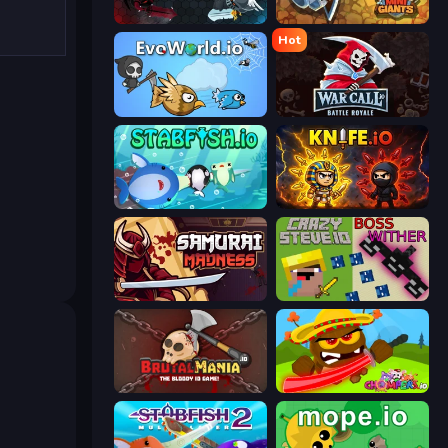
EvoWars.io
MiniGiants.io
Hot
EvoWorld.io (FlyOrDie.io)
WarCall.io
Stabfish.io
Knife.io
Samurai Madness
CrazySteve.io
BrutalMania.io (Brutal Mania)
Chompers.io