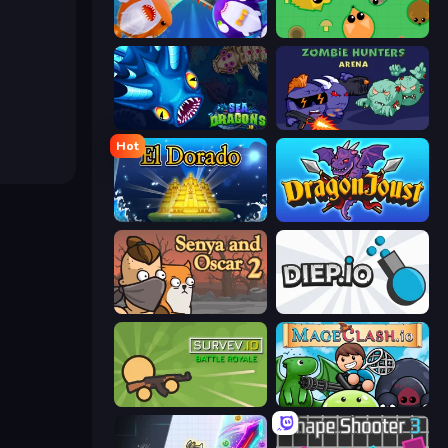
Stabfish 2
Mope.io
SeaDragons.io
Zombie Hunters Online
Hot
El Dorado Lite
Dragon Joust (.io)
Senya and Oscar 2
Diep.io
Survev.io
Mageclash.io