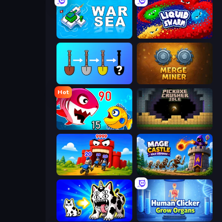
War Sea
Liquid Swarm
Merge Tools - Merge and Dig
Merge Miner
Hot
Fish Eat Getting Big
Pickaxe Crusher Idle
TimeWarriors
Mage Castle Idle Defense
Strange Cats
Human Clicker: Grow Organs