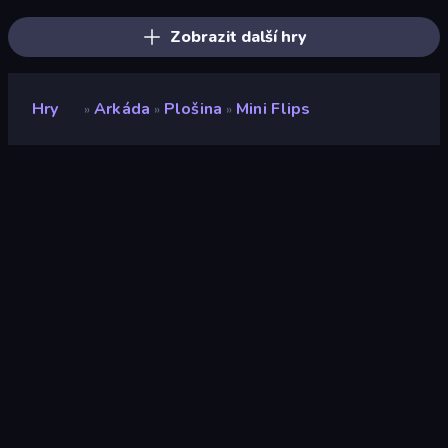
Zobrazit další hry
Hry
Arkáda
Plošina
Mini Flips
»
»
»
Mini Flips
Vývojář
NoaDev
Hodnocení
9,3
(
based on last 6 months
)
Uvolněno
březen 2022
Naposledy aktualizováno
říjen 2022
Herní engine
HTML5
Platformy
Prohlížeč (stolní počítač,
mobilní zařízení, tablet),
Aplikace CrazyGames