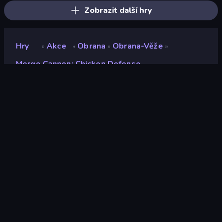
Zobrazit další hry
Hry
Akce
Obrana
Obrana-Věže
»
»
»
»
Merge Cannon: Chicken Defense
Merge Cannon: Chicken
Defense
Vývojář
TinyDobbins
Hodnocení
9,2
(
based on last 6 months
)
Uvolněno
listopad 2022
Naposledy aktualizováno
listopad 2022
Herní engine
HTML5
Platformy
Prohlížeč (stolní počítač,