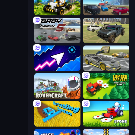
Mechacraft.io
Derby Crash 4
Derby Crash 5
4x4 Offroader
Space Waves
Wrong Way
Rovercraft
Lumber Harvest: Tree Cutting Game
Harvesting Season
Stone Grass: Mowing Simulator