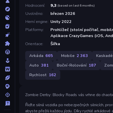
Hodnocení
9,3
(
based on last 6 months
)
Uvolněno
březen 2026
Herní engine
Unity 2022
Platformy
Prohlížeč (stolní počítač, mobiln
Aplikace CrazyGames (iOS, And
Orientace
Šířka
Arkáda
665
Mobile
2 363
Kaskadé
Auto
381
Boční-Rolování
187
Zom
Rychlost
162
Zombie Derby: Blocky Roads vás vrhne do chaotic
Řiďte silná vozidla po nebezpečných silnicích, pro
abyste přežili každou jízdu. Díky rychlé arkádové 