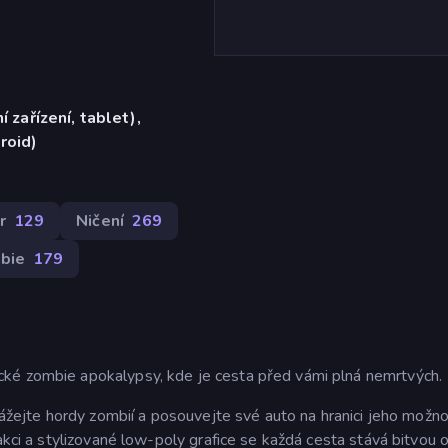
í zařízení, tablet),
roid)
r
129
Ničení
269
bie
179
ké zombie apokalypsy, kde je cesta před vámi plná nemrtvých.
rážejte hordy zombií a posouvejte své auto na hranici jeho možno
akci a stylizované low-poly grafice se každá cesta stává bitvou o