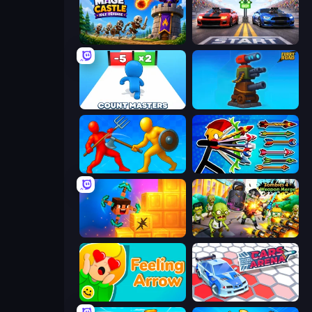
Mage Castle Idle Defense
Street Racer 2
Count Masters: Stickman Games
Furry Road
Epic Sword Battle! Fight in Arena
Archer Ragdoll Masters
Merge & Dig!
Zombies 4 Weapon Merge
Feeling Arrow
Cars Arena