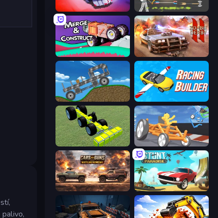
Zombie Derby: Pixel Survival
Ragdoll Archers
Merge & Construct
Zombie Derby 2
Move It!
Racing Builder
Genius Mechanic
Draw Crash Race
Cars with Guns: Wasteland Showdown
Stunt Paradise
stí,
 palivo,