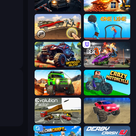
Cars vs Zombies
City Constructor
Earn to Die: Zombie Ride
One Line
Offroad Island
Demolition Derby 3
Offroad Life 3D
Crazy Motorcycle
Evolution Factor
Monster Cars: Ultimate Simulator