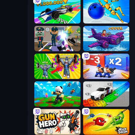
Obby Car Challenge: Drive
Playground Man! Ragdoll Show!
Find The Alien
Obby Plane Power Challenge: Fly
Obby: Gym Simulator, Escape
Battle Brigade
Robby: Many Games
Obby: Supercar Race on Keyboard
Gun Hero: Cat Survival
Jelly Dash