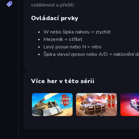
vzdálenost a přežití.
Ovládací prvky
W nebo šipka nahoru = zrychlit
Mezerník = střílet
Levý posun nebo N = nitro
Šipka vlevo/vpravo nebo A/D = naklonění 
Více her v této sérii
Zombie Derby
Zombie Derby 2