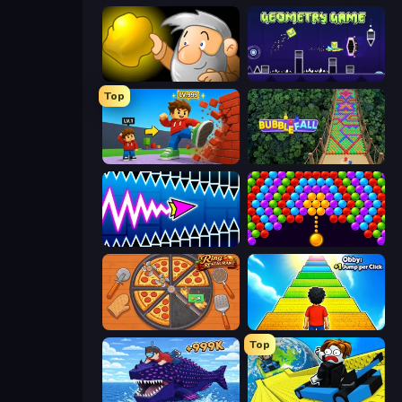
Gold Miner
Geometry Game
Top
Obby: +1 Click Wall Breaker
Bubble Fall
Wave Dash: Geometry Arrow
Bubble Story
Ring Restaurant
Obby: +1 Jump per Click
Top