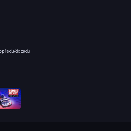
dopředu/dozadu
Zombie Derby: Pixel Survival