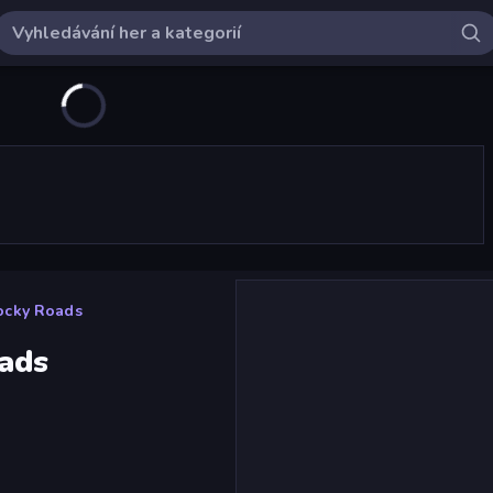
ocky Roads
ads