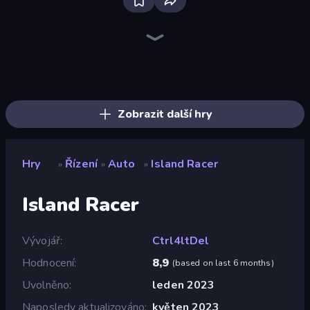
Hustle & Drift in ZIL
Real Car Driving
Racing Limits
Deadly Rally
Obby: Car Crash Sandbox
Parking Space
Ramp Car VS Police: CHASE
Stickman Skate: 360 Epic City
OK Parking
Time to Park
Deadly Descent
BMG: Ragdoll Playground
Desert Rally
Drive Taxi
Traffic Rider
Tiny Cars
Case Simulator: Cars
Perfect Drive
Zobrazit další hry
Hry
Řízení
Auto
Island Racer
»
»
»
Island Racer
Vývojář
Ctrl4ltDel
Hodnocení
8,9
(
based on last 6 months
)
Uvolněno
leden 2023
Naposledy aktualizováno
květen 2023