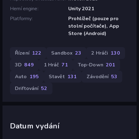
Herní engine
Unity 2021
Platformy
Prohlížeč (pouze pro
stolní počítače), App
Store (Android)
Řízení
122
Sandbox
23
2 Hráči
130
3D
849
1 Hráč
71
Top-Down
201
Auto
195
Stavět
131
Závodění
53
Driftování
52
Datum vydání