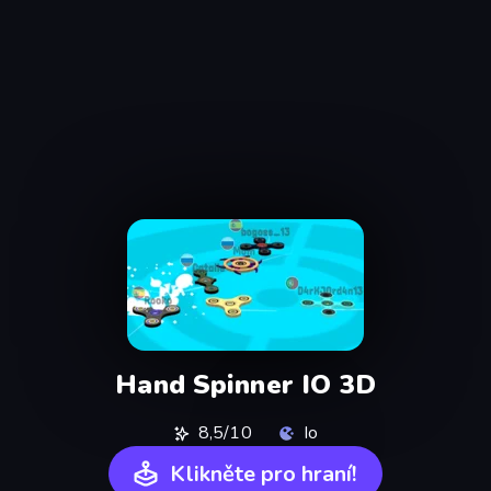
Hand Spinner IO 3D
8,5/10
Io
Klikněte pro hraní!