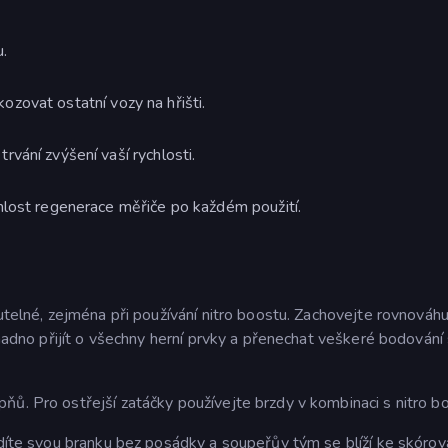
u.
ozovat ostatní vozy na hřišti.
rvání zvýšení vaší rychlosti.
chlost regenerace měřiče po každém použití.
nutelné, zejména při používání nitro boostu. Zachovejte rovnováhu
 snadno přijít o všechny herní prvky a přenechat veškeré bodován
ňů. Pro ostřejší zatáčky používejte brzdy v kombinaci s nitro bo
idíte svou branku bez posádky a soupeřův tým se blíží ke skórová