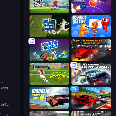
3D Soccer Mania
Mini Car Ball
Playing Soccer
Basket Battle
Mystic Soccer
City Car Driving Simulator: Stunt
 a
Penalty Shooters 2
Xtreme City Drifting
í svým
osty.
Madalin Stunt Cars 2
Racing: Online!
ní, je