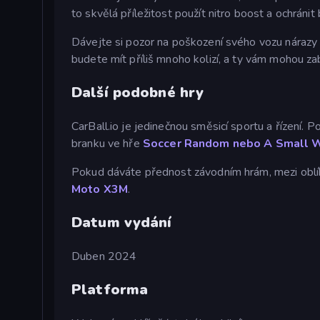
to skvělá příležitost použít nitro boost a ochráni
Dávejte si pozor na poškození svého vozu nárazy d
budete mít příliš mnoho kolizí, a ty vám mohou zab
Další podobné hry
CarBall.io je jedinečnou směsicí sportu a řízení. 
branku ve hře
Soccer Random nebo A
Small W
Pokud dáváte přednost závodním hrám, mezi oblíb
Moto X3M
.
Datum vydání
Duben 2024
Platforma