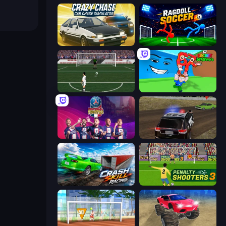
Crazy Chase - Car Chase Simulator
Ragdoll Soccer 2 Players
Bicycle Kick Champ
Escape Tsunami for Brainrots!
PSG Soccer Freestyle
POLICE Chase Simulator
Crash Skill Racing
Penalty Shooters 3