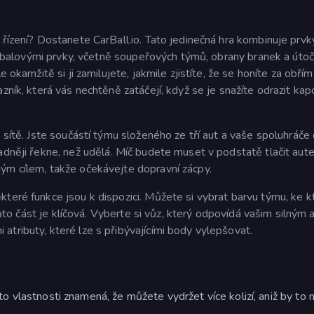
 řízení? Dostanete CarBall.io. Tato jedinečná hra kombinuje prvk
 fotbalovými prvky, včetně soupeřových týmů, obrany branek a úto
 okamžitě si ji zamilujete, jakmile zjistíte, že se honíte za obřím
zník, která vás nechtěně zatáčejí, když se je snažíte odrazit ka
 sítě. Jste součástí týmu složeného ze tří aut a vaše spoluhráče
adněji řekne, než udělá. Míč budete muset v podstatě tlačit aut
ým cílem, takže očekávejte dopravní zácpy.
které funkce jsou k dispozici. Můžete si vybrat barvu týmu, ke 
 Tato část je klíčová. Vyberte si vůz, který odpovídá vašim silným 
tributy, které lze s přibývajícími body vylepšovat.
o vlastnosti znamená, že můžete vydržet více kolizí, aniž by to 