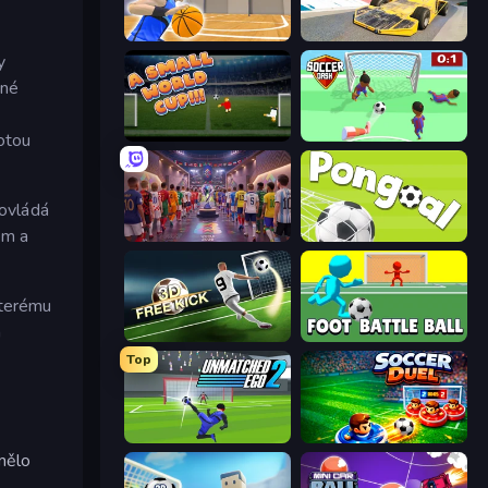
Unmatched Basketball
Madness Cars Destroy
y
čné
A Small World Cup
Soccer Dash
potou
 ovládá
em a
CG FC 26
Pongoal
kterému
a
Free Kick Classic (3D Free Kick)
Foot Battle Ball
Top
Unmatched Ego 2
Soccer Duel
mělo