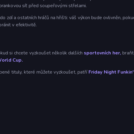
t brankovou síť před soupeřovými střelami.
o zdí a ostatních hráčů na hřišti: váš výkon bude ovlivněn, poku
ránit v efektivitě.
Pokud si chcete vyzkoušet několik dalších
sportovních her,
braňt
orld Cup.
ené tituly, které můžete vyzkoušet, patří
Friday Night Funkin