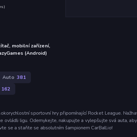
hs
)
ítač, mobilní zařízení,
razyGames (Android)
Auto
381
162
ysokorychlostní sportovní hry připomínající Rocket League. Nažha
e ovládli ligu. Odemykejte, nakupujte a vylepšujte svá auta, ab
vte se a staňte se absolutním šampionem CarBall.io!