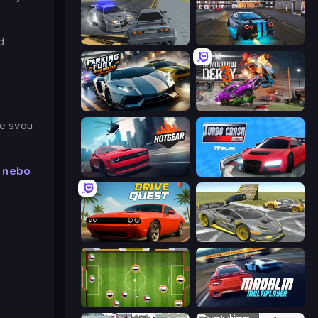
d
RCC City Racing
Street Racing: Open World
Parking Fury 3D: Side Hustle
Demolition Derby 3
e svou
' nebo
Hotgear
Turbo Crash
Drive Quest
Wrong Way
Soccer Challenge
Madalin Cars Multiplayer