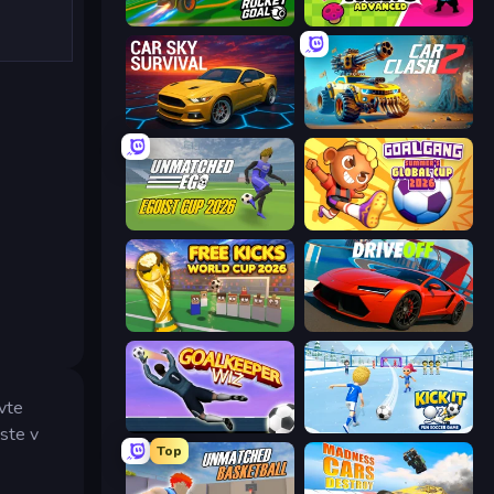
RocketGoal.io
Brawl Hero
Car Sky Survival
Car Clash 2
Unmatched Ego
Goal Gang
Free Kicks World Cup 2026
DriveOff
vte
Goalkeeper Wiz
Kick It – Fun Soccer Game
yste v
Top