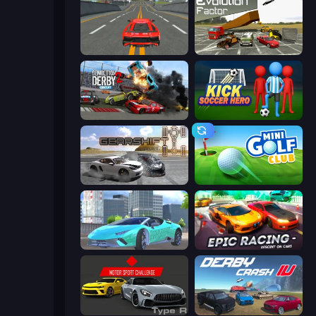
Modern Car Racing 2
Evolution Factor
Demolition Derby 2
Kick Soccer Hero
Gearshift One
Mini Golf Club
Real City Driver
Epic Racing - Descent on Cars
Motor Sport Challenge Type R
Derby Crash 4