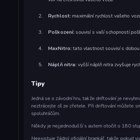
Rychlost:
maximální rychlost vašeho voz
Poškození:
souvisí s vaší schopností pošk
MaxNitro:
tato vlastnost souvisí s dobou t
Náplň nitra:
vyšší náplň nitra zvyšuje ry
Tipy
Jedná se o závodní hru, takže driftování je nevyh
neztrácejte cíl ze zřetele. Při driftování můžete
spoluhráčům.
Někdy je nejjednodušší s autem otočit o 180 stup
Neexistuje žádný oficiální brankář, takže pokud v