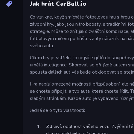
Jak hrát CarBall.io
Co vznikne, když smícháte fotbalovou hru s hrou o
závodní hry, jako jsou nitro boosty, s tradičními
strategie. Může to znít jako zvláštní kombinace, ale
fotbalovým míčem po hřišti s auty nárazník na nára
svého auta.
Cílem hry je vstřelit co nejvíce gólů do soupeřovy
umělá inteligence. Skórovat se při jízdě autem sn
spousta dalších aut vás bude obklopovat se stejn
Hra nabízí omezené možnosti přizpůsobení, ale ně
se chcete připojit, a typ auta, které chcete řídit.
slabým stránkám. Každé auto je vybaveno různými a
Jedná se o tyto vlastnosti:
Zdraví:
odolnost vašeho vozu. Zvýšení tét
vliv na efektivitu vašeho vozu.