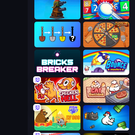
Furry Road
Entropy
Merge Tools - Merge and Dig
Ring Restaurant
Bricks Breaker
Bouncemasters
Chicken Hell
Cat Snack Bar
Fish Orbit
Honk