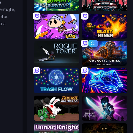
e
ntujte,
Swarm Survivor
Void Scrappers
otou.
i a
Dungeons and Bags
Blast Miner
Rogue Tower
Galactic Drill
Trash Flow
Stellar Swarm
Fantasy Madness
Shadow Survivors