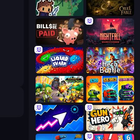
Lunar Knight
Cruel Fable
Bills Must Be Paid
Nightfall Survivors
.
Liquid Swarm
Hero Battle - Fantasy Arena
Zombies 4 Weapon Merge
Pumpkin Defense: Merge Cannon
Space Waves
Gun Hero: Cat Survival