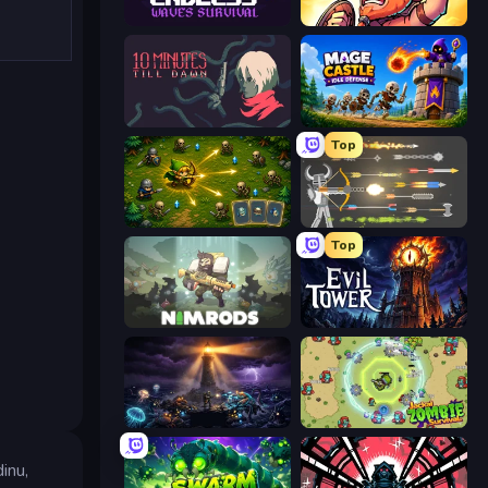
Endless Waves Survival
World Survivors
10 Minutes Till Dawn
Mage Castle Idle Defense
Top
Tiny Ranger
Ragdoll Archers
Top
NIMRODS: GunCraft Survivor Demo
Evil Tower
The Last Lighthouse
Jackal Zombie Survival
inu,