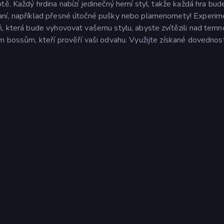
ě. Každý hrdina nabízí jedinečný herní styl, takže každá hra bud
aní, například přesné útočné pušky nebo plamenomety! Experime
ň, která bude vyhovovat vašemu stylu, abyste zvítězili nad temn
m bossům, kteří prověří vaši odvahu. Využijte získané dovednost