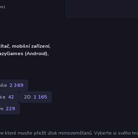
hs
)
ítač, mobilní zařízení,
razyGames (Android),
ile
2 369
ke
42
2D
1 165
um
229
 ve které musíte přežít útok mimozemšťanů. Vyberte si svého hrd