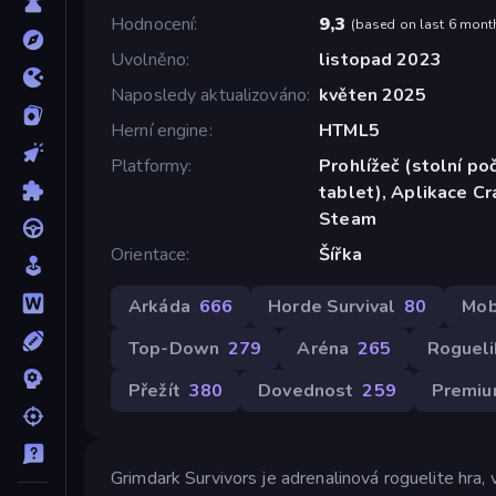
Hodnocení
9,3
(
based on last 6 mont
Uvolněno
listopad 2023
Naposledy aktualizováno
květen 2025
Herní engine
HTML5
Platformy
Prohlížeč (stolní poč
tablet), Aplikace C
Steam
Orientace
Šířka
Arkáda
666
Horde Survival
80
Mob
Top-Down
279
Aréna
265
Rogueli
Přežít
380
Dovednost
259
Premi
Grimdark Survivors je adrenalinová roguelite hra,