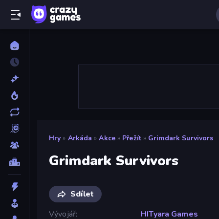
Hry
»
Arkáda
»
Akce
»
Přežít
»
Grimdark Survivors
Grimdark Survivors
Sdílet
Vývojář
HITyara Games