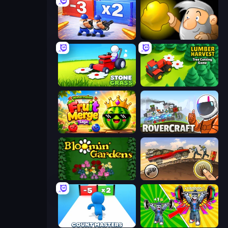
Battle Brigade
Gold Miner
Stone Grass: Mowing Simulator
Lumber Harvest: Tree Cutting Game
Watermelon Fruit Merge Saga
Rovercraft
Blooming Gardens
Earn to Die: Zombie Ride
Count Masters: Stickman Games
Obby: Gym Simulator, Escape