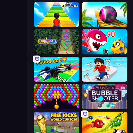
Obby: +1 Jump per Click
Rolling Balls Sea Race
Bubble Fall
Fish Eat Getting Big
Obby Car Challenge: Drive
Speed per Click: Obby
Bubble Story
Arkadium's Bubble Shooter