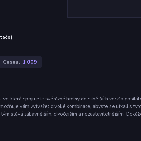
ítače)
Casual
1 009
 ve které spojujete svérázné hrdiny do silnějších verzí a posílát
umožňuje vám vytvářet divoké kombinace, abyste se utkali s tvr
e tým stává zábavnějším, divočejším a nezastavitelnějším. Dokáž