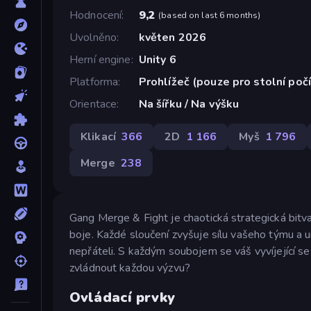
Hodnocení
9,2
(
based on last 6 months
)
Uvolněno
květen 2026
Herní engine
Unity 6
Platforma
Prohlížeč (pouze pro stolní poč
Orientace
Na šířku / Na výšku
Klikací
366
2D
1 166
Myš
1 796
Merge
238
Gang Merge & Fight je chaotická strategická bitva,
boje. Každé sloučení zvyšuje sílu vašeho týmu a 
nepřáteli. S každým soubojem se váš vyvíjející s
zvládnout každou výzvu?
Ovládací prvky