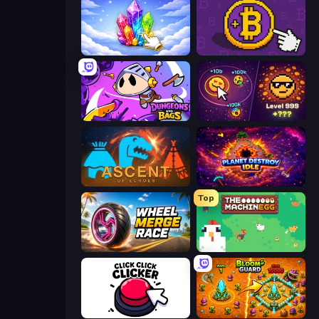
Crystalia Idle Clicker
Money Maker
Dungeons and Bags
Dominate All Shapes
Ascent of Echoes
Planet Destroy Idle
Top
Wheel Merge Race
The MachinEGG
Click Click Clicker
BloomGuard