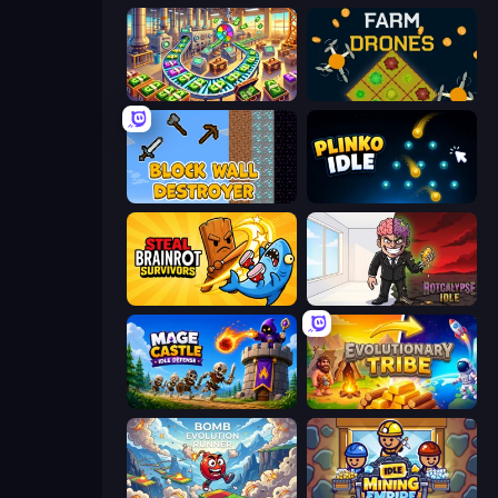
Money Factory: Tycoon Idle Game
Farm Drones
Block Wall Destroyer
Plinko Idle
Steal Brainrot Survivors
Rotcalypse: Idle Incremental
Mage Castle Idle Defense
Evolutionary Tribe