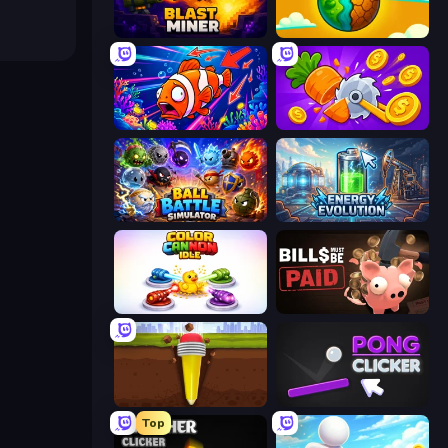
Blast Miner
Land Explorers: Merge & Build
Fish Catch Idle
Farm Ring Idle
Ball Battle Simulator
Energy Evolution
Color Cannon Idle
Bills Must Be Paid
Pen Dig
Pong Clicker
Top