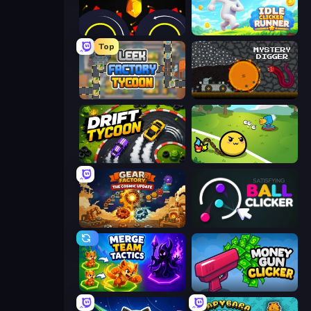
Crusher Clicker
Idle Clicker Runner
Top
Leek Factory Tycoon
Mystery Digger
Drift Tycoon
Monster Mixer Idle
Gear Factory
Satisfying Ball Clicker
Merge Team Tactics
Money Gun Clicker