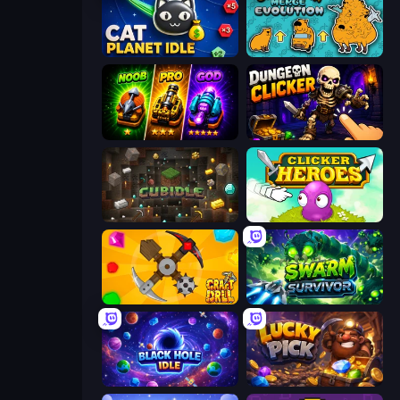
Cat Planet Idle
Capybara Merge Evolution
Merge Survival
Dungeon Clicker
Cubidle
Clicker Heroes
Craft Drill
Swarm Survivor
Black Hole Idle
Lucky Pick