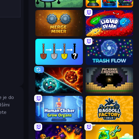
Merge & Fight
Pumpkin Defense: Merge Cannon
Merge Miner
Liquid Swarm
Merge Tools - Merge and Dig
Trash Flow
PlanetCrush 2
Pickaxe Crusher Idle
e je do
dšími
ete
Human Clicker: Grow Organs
Ragdoll Factory Idle