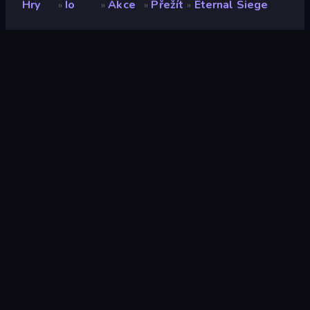
Hry
Io
Akce
Přežít
Eternal Siege
»
»
»
»
Eternal Siege
Vývojář
Hjupter
Hodnocení
8,8
(
based on last 6 months
)
Uvolněno
červen 2025
Naposledy aktualizováno
červenec 2025
Herní engine
Unity 6
Platformy
Prohlížeč (stolní počítač,
mobilní zařízení, tablet),
Aplikace CrazyGames
(Android)
Orientace
Šířka
Io
89
Horde Survival
61